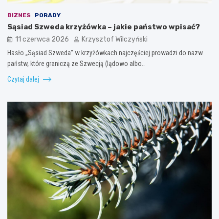
BIZNES
PORADY
Sąsiad Szweda krzyżówka – jakie państwo wpisać?
11 czerwca 2026
Krzysztof Wilczyński
Hasło „Sąsiad Szweda” w krzyżówkach najczęściej prowadzi do nazw
państw, które graniczą ze Szwecją (lądowo albo…
Czytaj dalej