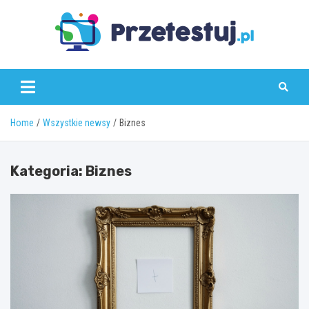
Skip
to
content
przetestuj.pl
Home
Wszystkie newsy
Biznes
Kategoria:
Biznes