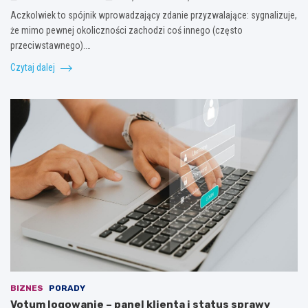
Aczkolwiek to spójnik wprowadzający zdanie przyzwalające: sygnalizuje,
że mimo pewnej okoliczności zachodzi coś innego (często
przeciwstawnego).…
Czytaj dalej
BIZNES
PORADY
Votum logowanie – panel klienta i status sprawy