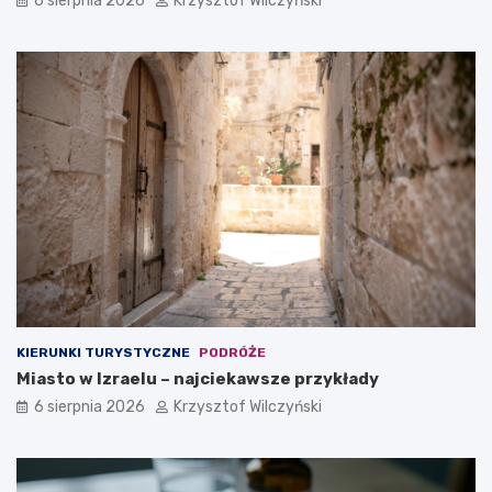
6 sierpnia 2026
Krzysztof Wilczyński
y
e
d
i
o
d
f
e
i
a
r
l
m
n
y
y
?
m
w
y
b
o
r
e
m
?
KIERUNKI TURYSTYCZNE
PODRÓŻE
Miasto w Izraelu – najciekawsze przykłady
6 sierpnia 2026
Krzysztof Wilczyński