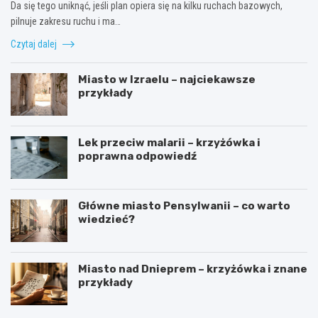
Da się tego uniknąć, jeśli plan opiera się na kilku ruchach bazowych,
pilnuje zakresu ruchu i ma…
Czytaj dalej
Miasto w Izraelu – najciekawsze
przykłady
Lek przeciw malarii – krzyżówka i
poprawna odpowiedź
Główne miasto Pensylwanii – co warto
wiedzieć?
Miasto nad Dnieprem – krzyżówka i znane
przykłady
J
D
a
l