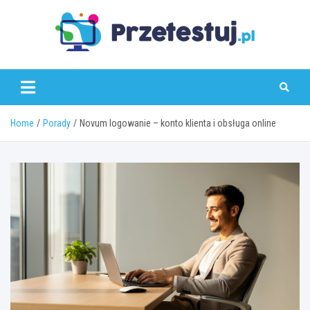
Skip
to
content
przetestuj.pl
Home
Porady
Novum logowanie – konto klienta i obsługa online