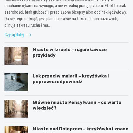
machanie rękami na wyciągu, a nie w realną pracę grzbietu. Efekt to brak
szerokości, brak grubości i przeciążone bicepsy albo odcinek lędźwiowy.
Da się tego uniknąć, jeśli plan opiera się na kilku ruchach bazowych,
pilnuje zakresu ruchu i ma…
Czytaj dalej
Miasto w Izraelu – najciekawsze
przykłady
Lek przeciw malarii – krzyżówka i
poprawna odpowiedź
Główne miasto Pensylwanii – co warto
wiedzieć?
Miasto nad Dnieprem – krzyżówka i znane