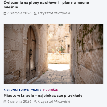
r
d
Ćwiczenia na plecy na siłowni – plan na mocne
o
z
mięśnie
w
i
6 sierpnia 2026
Krzysztof Wilczyński
y
e
d
i
o
d
f
e
i
a
r
l
m
n
y
y
?
m
w
y
b
o
r
e
m
?
KIERUNKI TURYSTYCZNE
PODRÓŻE
Miasto w Izraelu – najciekawsze przykłady
6 sierpnia 2026
Krzysztof Wilczyński