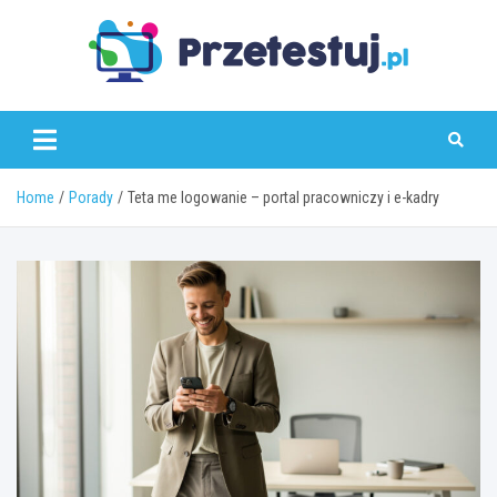
Skip
to
content
przetestuj.pl
Home
Porady
Teta me logowanie – portal pracowniczy i e-kadry