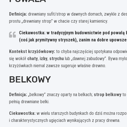
Definicja:
drewniany sufit/strop w dawnych domach, zwykle z des
prostu „drewniany strop” w chacie czy starej kamienicy.
Ciekawostka: w tradycyjnym budownictwie pod powałą 
(coś jak prymitywny stryszek), zanim na dobre upowsze
Kontekst krzyżówkowy:
to chyba najczęściej spotykana odpowie
się wokół
chaty
,
izby
,
strychu
lub „dawnej zabudowy”. Bywa mylona 
krzyżówkach niemal zawsze sugeruje właśnie drewno.
BELKOWY
Definicja:
„belkowy” znaczy oparty na belkach;
strop belkowy
to
pełnią drewniane belki.
Ciekawostka:
w wielu starszych budynkach do dziś można rozpo
i charakterystycznych ugięciach wynikających z pracy drewna.