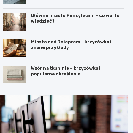
Główne miasto Pensylwanii – co warto
wiedzieć?
Miasto nad Dnieprem – krzyżówka i
znane przykłady
Wzór na tkaninie – krzyżówka i
popularne określenia