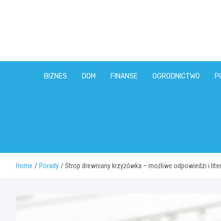
Skip
to
content
BIZNES
DOM
FINANSE
OGRODNICTWO
P
Home
Porady
Strop drewniany krzyżówka – możliwe odpowiedzi i lite