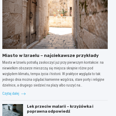
Miasto w Izraelu – najciekawsze przykłady
Miasta w Izraelu potrafią zaskoczyć już przy pierwszym kontakcie: na
niewielkim obszarze mieszczą się miejsca skrajnie różne pod
względem klimatu, tempa życia i historii. W praktyce wygląda to tak:
jednego dnia można oglądać kamienne wzgórza, stare porty i religijne
dzielnice, a drugiego siedzieć na plaży albo ruszyć na…
Czytaj dalej
Lek przeciw malarii – krzyżówka i
poprawna odpowiedź