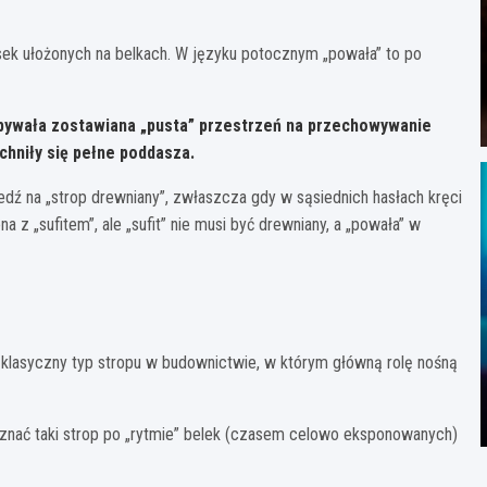
ek ułożonych na belkach. W języku potocznym „powała” to po
bywała zostawiana „pusta” przestrzeń na przechowywanie
chniły się pełne poddasza.
dź na „strop drewniany”, zwłaszcza gdy w sąsiednich hasłach kręci
z „sufitem”, ale „sufit” nie musi być drewniany, a „powała” w
 klasyczny typ stropu w budownictwie, w którym główną rolę nośną
znać taki strop po „rytmie” belek (czasem celowo eksponowanych)