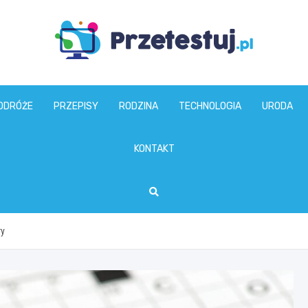
przetestuj.pl
ODRÓŻE
PRZEPISY
RODZINA
TECHNOLOGIA
URODA
KONTAKT
ry