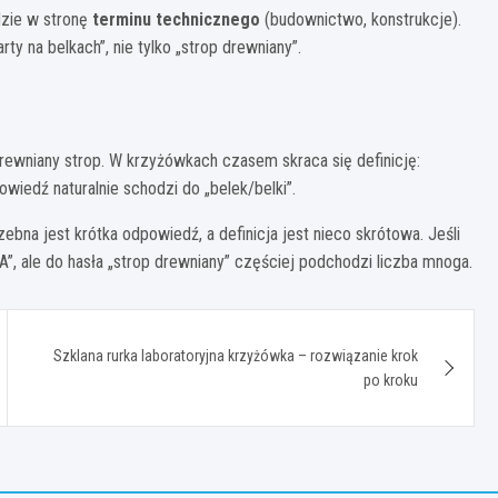
dzie w stronę
terminu technicznego
(budownictwo, konstrukcje).
y na belkach”, nie tylko „strop drewniany”.
drewniany strop. W krzyżówkach czasem skraca się definicję:
owiedź naturalnie schodzi do „belek/belki”.
trzebna jest krótka odpowiedź, a definicja jest nieco skrótowa. Jeśli
, ale do hasła „strop drewniany” częściej podchodzi liczba mnoga.
Szklana rurka laboratoryjna krzyżówka – rozwiązanie krok
po kroku