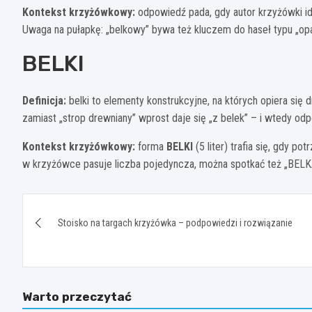
Kontekst krzyżówkowy:
odpowiedź pada, gdy autor krzyżówki i
Uwaga na pułapkę: „belkowy” bywa też kluczem do haseł typu „opart
BELKI
Definicja:
belki to elementy konstrukcyjne, na których opiera się 
zamiast „strop drewniany” wprost daje się „z belek” – i wtedy odp
Kontekst krzyżówkowy:
forma
BELKI
(5 liter) trafia się, gdy po
w krzyżówce pasuje liczba pojedyncza, można spotkać też „BELKA”
Nawigacja
Stoisko na targach krzyżówka – podpowiedzi i rozwiązanie
wpisu
Warto przeczytać