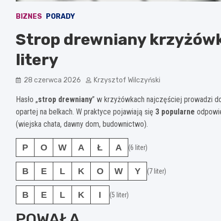
BIZNES
PORADY
Strop drewniany krzyżówk
litery
28 czerwca 2026
Krzysztof Wilczyński
Hasło „
strop drewniany
” w krzyżówkach najczęściej prowadzi do 
opartej na belkach. W praktyce pojawiają się
3 popularne
odpowied
(wiejska chata, dawny dom, budownictwo).
P
O
W
A
Ł
A
(6 liter)
B
E
L
K
O
W
Y
(7 liter)
B
E
L
K
I
(5 liter)
POWAŁA