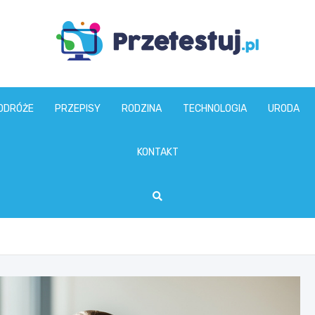
przetestuj.pl
ODRÓŻE
PRZEPISY
RODZINA
TECHNOLOGIA
URODA
KONTAKT