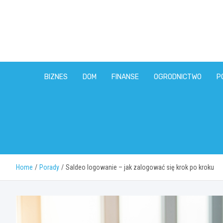
Skip
to
content
BIZNES
DOM
FINANSE
OGRODNICTWO
P
Home
Porady
Saldeo logowanie – jak zalogować się krok po kroku