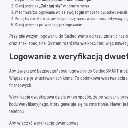
Kliknij przycisk
„Zaloguj się”
w górnym menu
W formularzu logowania wpisz swój
login
(może to być adres e-mail
Podaj
hasło
, które ustawiłeś po otrzymaniu wiadomości aktywacyjne
Kliknij przycisk potwierdzający logowanie
Przy pierwszym logowaniu do Saldeo warto od razu zmienić hasło na
oraz znaki specjalne. System rozróżnia wielkość liter, więc nawet
Logowanie z weryfikacją dwu
Aby zwiększyć bezpieczeństwo logowania do SaldeoSMART można
Włącza się je w ustawieniach konta. To dodatkowa warstwa ochro
finansowych.
Weryfikacja dwuetapowa działa w ten sposób, że po wpisaniu pr
kodu weryfikacyjnego, który generuje się na smartfonie. Nawet je
telefonu.
Aby włączyć weryfikację dwuetapową: