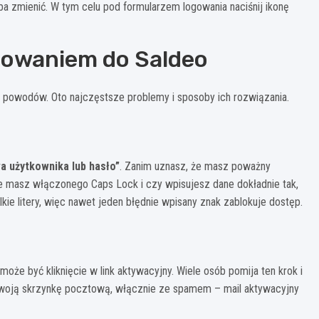
eba zmienić. W tym celu pod formularzem logowania naciśnij ikonę
gowaniem do Saldeo
 powodów. Oto najczęstsze problemy i sposoby ich rozwiązania.
 użytkownika lub hasło”
. Zanim uznasz, że masz poważny
ie masz włączonego Caps Lock i czy wpisujesz dane dokładnie tak,
lkie litery, więc nawet jeden błędnie wpisany znak zablokuje dostęp.
oże być kliknięcie w link aktywacyjny. Wiele osób pomija ten krok i
swoją skrzynkę pocztową, włącznie ze spamem – mail aktywacyjny