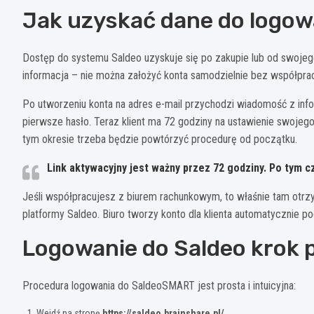
Jak uzyskać dane do logow
Dostęp do systemu Saldeo uzyskuje się po zakupie lub od swojeg
informacja – nie można założyć konta samodzielnie bez współpracy
Po utworzeniu konta na adres e-mail przychodzi wiadomość z info
pierwsze hasło. Teraz klient ma 72 godziny na ustawienie swojego
tym okresie trzeba będzie powtórzyć procedurę od początku.
Link aktywacyjny jest ważny przez 72 godziny. Po tym 
Jeśli współpracujesz z biurem rachunkowym, to właśnie tam otr
platformy Saldeo. Biuro tworzy konto dla klienta automatycznie 
Logowanie do Saldeo krok 
Procedura logowania do SaldeoSMART jest prosta i intuicyjna:
Wejdź na stronę
https://saldeo.brainshare.pl/