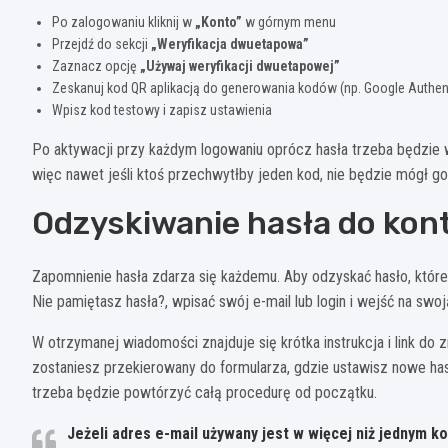
Po zalogowaniu kliknij w
„Konto”
w górnym menu
Przejdź do sekcji
„Weryfikacja dwuetapowa”
Zaznacz opcję
„Używaj weryfikacji dwuetapowej”
Zeskanuj kod QR aplikacją do generowania kodów (np. Google Authent
Wpisz kod testowy i zapisz ustawienia
Po aktywacji przy każdym logowaniu oprócz hasła trzeba będzie wp
więc nawet jeśli ktoś przechwytłby jeden kod, nie będzie mógł g
Odzyskiwanie hasła do kon
Zapomnienie hasła zdarza się każdemu. Aby odzyskać hasło, które
Nie pamiętasz hasła?, wpisać swój e-mail lub login i wejść na swoj
W otrzymanej wiadomości znajduje się krótka instrukcja i link do zm
zostaniesz przekierowany do formularza, gdzie ustawisz nowe has
trzeba będzie powtórzyć całą procedurę od początku.
Jeżeli adres e-mail używany jest w więcej niż jednym k