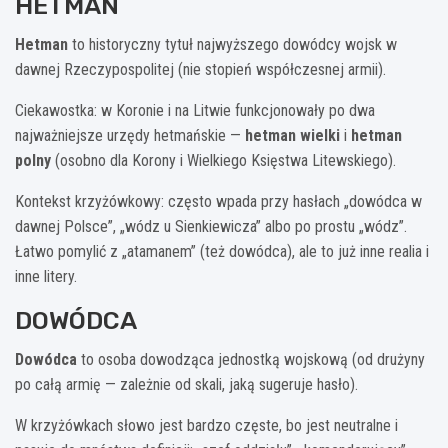
HETMAN
Hetman
to historyczny tytuł najwyższego dowódcy wojsk w
dawnej Rzeczypospolitej (nie stopień współczesnej armii).
Ciekawostka: w Koronie i na Litwie funkcjonowały po dwa
najważniejsze urzędy hetmańskie —
hetman wielki
i
hetman
polny
(osobno dla Korony i Wielkiego Księstwa Litewskiego).
Kontekst krzyżówkowy: często wpada przy hasłach „dowódca w
dawnej Polsce”, „wódz u Sienkiewicza” albo po prostu „wódz”.
Łatwo pomylić z „atamanem” (też dowódca), ale to już inne realia i
inne litery.
DOWÓDCA
Dowódca
to osoba dowodząca jednostką wojskową (od drużyny
po całą armię — zależnie od skali, jaką sugeruje hasło).
W krzyżówkach słowo jest bardzo częste, bo jest neutralne i