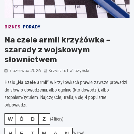
BIZNES
PORADY
Na czele armii krzyżówka –
szarady z wojskowym
słownictwem
7 czerwca 2026
Krzysztof Wilczyński
Hasło „
Na czele armii
” w krzyżówkach prawie zawsze prowadzi
do słów o dowodzeniu: albo ogólnie (kto dowodzi), albo
stopniem/tytułem. Najczęściej trafiają się
4
popularne
odpowiedzi.
W
Ó
D
Z
(4 litery)
H
E
T
M
A
N
(6 liter)