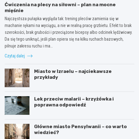
Ćwiczenia na plecy na siłowni – plan na mocne
mięśnie
Najczęstsza pułapka wygląda tak: trening pleców zamienia się w
machanie rękami na wyciągu, a nie w realną pracę grzbietu. Efekt to brak
szerokości, brak grubości i przeciążone bicepsy albo odcinek lędźwiowy.
Da się tego uniknąć, jeśli plan opiera się na kilku ruchach bazowych,
pilnuje zakresu ruchu i ma…
Czytaj dalej
Miasto w Izraelu – najciekawsze
przykłady
Lek przeciw malarii – krzyżówka i
poprawna odpowiedź
Główne miasto Pensylwanii – co warto
wiedzieć?