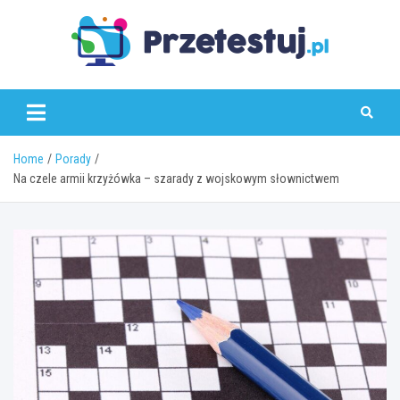
Skip
to
content
przetestuj.pl
Home
Porady
Na czele armii krzyżówka – szarady z wojskowym słownictwem