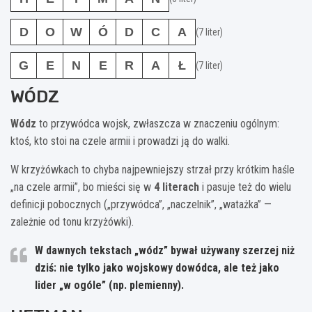
D
O
W
Ó
D
C
A
(7 liter)
G
E
N
E
R
A
Ł
(7 liter)
WÓDZ
Wódz
to przywódca wojsk, zwłaszcza w znaczeniu ogólnym:
ktoś, kto stoi na czele armii i prowadzi ją do walki.
W krzyżówkach to chyba najpewniejszy strzał przy krótkim haśle
„na czele armii”, bo mieści się w
4 literach
i pasuje też do wielu
definicji pobocznych („przywódca”, „naczelnik”, „watażka” —
zależnie od tonu krzyżówki).
W dawnych tekstach „wódz” bywał używany szerzej niż
dziś: nie tylko jako wojskowy dowódca, ale też jako
lider „w ogóle” (np. plemienny).