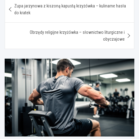
Nawigacja
Zupa jarzynowa z kiszoną kapustą krzyżówka – kulinarne hasła
wpisu
do kratek
Obrzędy religijne krzyżówka – słownictwo liturgiczne i
obyczajowe