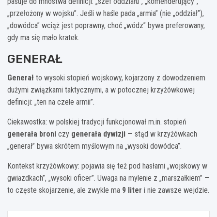
pasuje do mnóstwa definicji: „szef oddziału”, „komenderujący”,
„przełożony w wojsku”. Jeśli w haśle pada „armia” (nie „oddział”),
„dowódca” wciąż jest poprawny, choć „wódz” bywa preferowany,
gdy ma się mało kratek.
GENERAŁ
Generał
to wysoki stopień wojskowy, kojarzony z dowodzeniem
dużymi związkami taktycznymi, a w potocznej krzyżówkowej
definicji: „ten na czele armii”.
Ciekawostka: w polskiej tradycji funkcjonował m.in. stopień
generała broni
czy
generała dywizji
— stąd w krzyżówkach
„generał” bywa skrótem myślowym na „wysoki dowódca”.
Kontekst krzyżówkowy: pojawia się też pod hasłami „wojskowy w
gwiazdkach”, „wysoki oficer”. Uwaga na mylenie z „marszałkiem” —
to częste skojarzenie, ale zwykle ma
9 liter
i nie zawsze wejdzie.