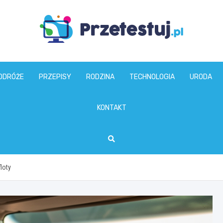
przetestuj.pl
ODRÓŻE
PRZEPISY
RODZINA
TECHNOLOGIA
URODA
KONTAKT
loty