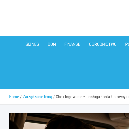
Skip
to
content
BIZNES
DOM
FINANSE
OGRODNICTWO
P
Home
Zarządzanie firmą
Gbox logowanie – obsługa konta kierowcy i f