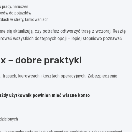
 pracy, naruszeń
rowców do pojazdów
zdach w strefy, tankowaniach
e się aktualizują, czy potrafisz odtworzyć trasę z wczoraj. Resztę
gurować wszystkich dostępnych opcji – lepiej stopniowo poznawać
 – dobre praktyki
, trasach, kierowcach i kosztach operacyjnych. Zabezpieczenie
ażdy użytkownik powinien mieć własne konto
dzielonych
a – karta tachografowa jest dokumentem osobistym z zabezpieczeniami