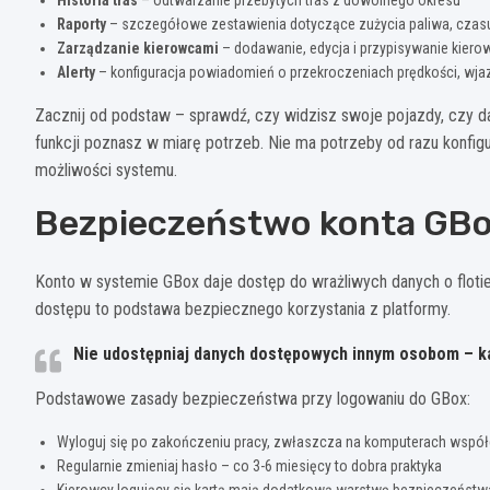
Raporty
– szczegółowe zestawienia dotyczące zużycia paliwa, czasu
Zarządzanie kierowcami
– dodawanie, edycja i przypisywanie kie
Alerty
– konfiguracja powiadomień o przekroczeniach prędkości, wja
Zacznij od podstaw – sprawdź, czy widzisz swoje pojazdy, czy dan
funkcji poznasz w miarę potrzeb. Nie ma potrzeby od razu konfi
możliwości systemu.
Bezpieczeństwo konta GBox
Konto w systemie GBox daje dostęp do wrażliwych danych o flotie
dostępu to podstawa bezpiecznego korzystania z platformy.
Nie udostępniaj danych dostępowych innym osobom – k
Podstawowe zasady bezpieczeństwa przy logowaniu do GBox:
Wyloguj się po zakończeniu pracy, zwłaszcza na komputerach współ
Regularnie zmieniaj hasło – co 3-6 miesięcy to dobra praktyka
Kierowcy logujący się kartą mają dodatkową warstwę bezpieczeństw