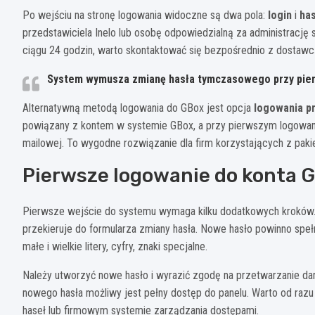
Po wejściu na stronę logowania widoczne są dwa pola:
login
i
ha
przedstawiciela Inelo lub osobę odpowiedzialną za administrację 
ciągu 24 godzin, warto skontaktować się bezpośrednio z dostawc
System wymusza zmianę hasła tymczasowego przy pier
Alternatywną metodą logowania do GBox jest opcja
logowania p
powiązany z kontem w systemie GBox, a przy pierwszym logowani
mailowej. To wygodne rozwiązanie dla firm korzystających z pak
Pierwsze logowanie do konta G
Pierwsze wejście do systemu wymaga kilku dodatkowych kroków.
przekieruje do formularza zmiany hasła. Nowe hasło powinno s
małe i wielkie litery, cyfry, znaki specjalne.
Należy utworzyć nowe hasło i wyrazić zgodę na przetwarzanie da
nowego hasła możliwy jest pełny dostęp do panelu. Warto od r
haseł lub firmowym systemie zarządzania dostępami.