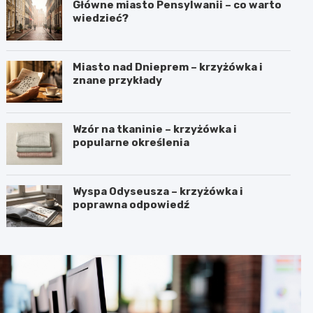
Główne miasto Pensylwanii – co warto
wiedzieć?
Miasto nad Dnieprem – krzyżówka i
znane przykłady
Wzór na tkaninie – krzyżówka i
popularne określenia
Wyspa Odyseusza – krzyżówka i
poprawna odpowiedź