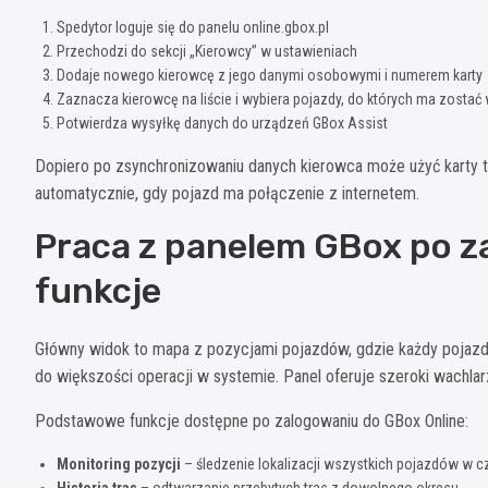
Spedytor loguje się do panelu online.gbox.pl
Przechodzi do sekcji „Kierowcy” w ustawieniach
Dodaje nowego kierowcę z jego danymi osobowymi i numerem karty
Zaznacza kierowcę na liście i wybiera pojazdy, do których ma zostać
Potwierdza wysyłkę danych do urządzeń GBox Assist
Dopiero po zsynchronizowaniu danych kierowca może użyć karty t
automatycznie, gdy pojazd ma połączenie z internetem.
Praca z panelem GBox po 
funkcje
Główny widok to mapa z pozycjami pojazdów, gdzie każdy pojazd
do większości operacji w systemie. Panel oferuje szeroki wachlar
Podstawowe funkcje dostępne po zalogowaniu do GBox Online:
Monitoring pozycji
– śledzenie lokalizacji wszystkich pojazdów w 
Historia tras
– odtwarzanie przebytych tras z dowolnego okresu