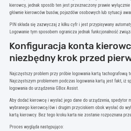
kierowcy, jednak sposób ten jest przeznaczony prawie wyłącznie d
głównie kierowców busów, pojazdów osobowych lub sytuacji awaryj
PIN składa się zazwyczaj z kilku cyfr i jest przypisywany autom
Logowanie tym sposobem ogranicza jednak funkcjonalność związan
Konfiguracja konta kierowc
niezbędny krok przed pie
Najczęstszy problem przy próbie logowania kartą tachografową to 
Najczęstszym problemem podczas logowania kartą jest fakt, iż spe
logowania do urządzenia GBox Assist.
Aby dodać kierowcę i wysłać jego dane do urządzenia, spedytor m
wybranego kierowcę/ów i drugim przyciskiem obok wysłać do w
kartą kierowcy. Bez tego kroku karta nie zostanie rozpoznana prz
Proces wygląda następująco: