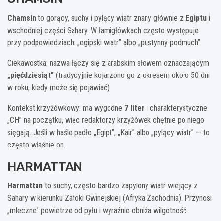
Chamsin
to gorący, suchy i pylący wiatr znany głównie z
Egiptu
i
wschodniej części Sahary. W łamigłówkach często występuje
przy podpowiedziach: „egipski wiatr” albo „pustynny podmuch”.
Ciekawostka: nazwa łączy się z arabskim słowem oznaczającym
„pięćdziesiąt”
(tradycyjnie kojarzono go z okresem około 50 dni
w roku, kiedy może się pojawiać).
Kontekst krzyżówkowy: ma wygodne
7 liter
i charakterystyczne
„CH” na początku, więc redaktorzy krzyżówek chętnie po niego
sięgają. Jeśli w haśle padło „Egipt”, „Kair” albo „pylący wiatr” — to
często właśnie on.
HARMATTAN
Harmattan
to suchy, często bardzo zapylony wiatr wiejący z
Sahary w kierunku Zatoki Gwinejskiej (Afryka Zachodnia). Przynosi
„mleczne” powietrze od pyłu i wyraźnie obniża wilgotność.