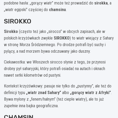
podobne hasła: „gorący wiatr” może też prowadzić do
sirokka
, a
„wiatr egipski” częściej do
chamsinu
.
SIROKKO
Sirokko
(często też jako „sirocco” w obcych zapisach, ale w
polskich krzyżówkach zwykle
SIROKKO
) to wiatr wiejący z Sahary
w stronę Morza Śródziemnego. Po drodze potrafi być suchy i
pylący, a nad morzem bywa odczuwany jako duszny.
Ciekawostka: we Włoszech sirocco słynie z tego, że przynosi
drobny pył saharyjski, który potrafi osiadać na autach i oknach
nawet setki kilometrów od pustyni.
Kontekst krzyżówkowy: pasuje nie tylko do „pustynny”, ale też do
definicji typu
„wiatr znad Sahary”
albo
„gorący wiatr z Afryki”
.
Bywa mylony z „fenem/halnym” (też ciepłe wiatry), ale to już
zupełnie inna bajka geograficzna.
CHAMSIN