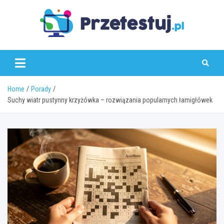
Skip
to
content
przetestuj.pl
Home
Porady
Suchy wiatr pustynny krzyżówka – rozwiązania popularnych łamigłówek