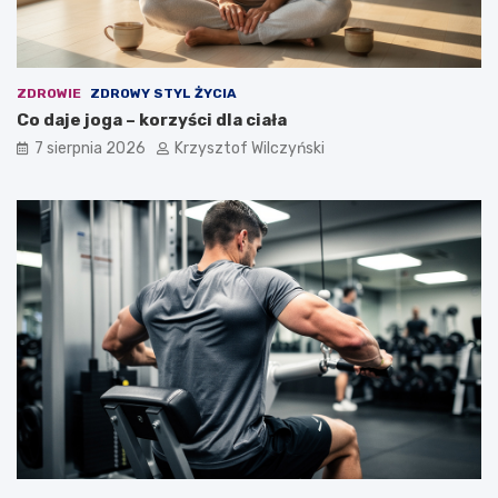
o
r
e
m
ZDROWIE
ZDROWY STYL ŻYCIA
?
Co daje joga – korzyści dla ciała
7 sierpnia 2026
Krzysztof Wilczyński