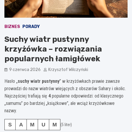
BIZNES
PORADY
Suchy wiatr pustynny
krzyżówka – rozwiązania
popularnych łamigłówek
9 czerwca 2026
Krzysztof Wilczyński
Hasło „
suchy wiatr pustynny
” w krzyżówkach prawie zawsze
prowadzi do nazw wiatrów wiejących z obszarów Sahary i okolic.
Najczęściej trafiają się
4
popularne odpowiedzi: od klasycznego
„samumu” po bardziej „książkowe”, ale wciąż krzyżówkowe
nazwy.
S
A
M
U
M
(5 liter)