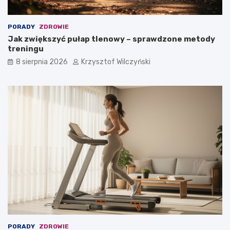
r
e
m
PORADY
ZDROWIE
?
Jak zwiększyć pułap tlenowy – sprawdzone metody
treningu
8 sierpnia 2026
Krzysztof Wilczyński
PORADY
ZDROWIE