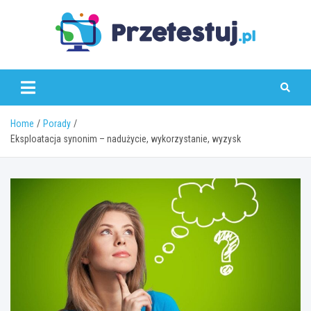
Skip
to
content
przetestuj.pl
Home
Porady
Eksploatacja synonim – nadużycie, wykorzystanie, wyzysk