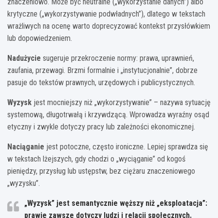
znaczeniowo. Może być neutralne („wykorzystanie danych”) albo
krytyczne („wykorzystywanie podwładnych”), dlatego w tekstach
wrażliwych na ocenę warto doprecyzować kontekst przysłówkiem
lub dopowiedzeniem.
Nadużycie
sugeruje przekroczenie normy: prawa, uprawnień,
zaufania, przewagi. Brzmi formalnie i „instytucjonalnie”, dobrze
pasuje do tekstów prawnych, urzędowych i publicystycznych.
Wyzysk
jest mocniejszy niż „wykorzystywanie” – nazywa sytuację
systemową, długotrwałą i krzywdzącą. Wprowadza wyraźny osąd
etyczny i zwykle dotyczy pracy lub zależności ekonomicznej.
Naciąganie
jest potoczne, często ironiczne. Lepiej sprawdza się
w tekstach lżejszych, gdy chodzi o „wyciąganie” od kogoś
pieniędzy, przysług lub ustępstw, bez ciężaru znaczeniowego
„wyzysku”.
„Wyzysk”
jest semantycznie węższy niż „eksploatacja”:
prawie zawsze dotyczy ludzi i relacji społecznych.