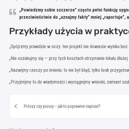
„Powiedzmy sobie szczerze” często pełni funkcję sygna
przeciwieństwie do „uznajmy fakty” mniej „raportuje”, 
Przykłady użycia w praktyc
„Spójrzmy prawdzie w oczy: ten projekt nie dowiezie wyniku be
„Nie oszukujmy się — przy tych kosztach utrzymanie lokalu dłużej 
„Nazwijmy rzeczy po imieniu: to nie był błąd, tylko brak przygotow
„Przyjmijmy to do wiadomości i wyciągnijmy wnioski, zamiast szu
Nawigacja
Prószy czy pruszy – jak to poprawnie napisać?
wpisu