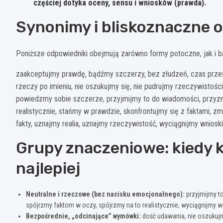
częściej dotyka oceny, sensu i wniosków (prawda).
Synonimy i bliskoznaczne o
Poniższe odpowiedniki obejmują zarówno formy potoczne, jak i ba
zaakceptujmy prawdę, bądźmy szczerzy, bez złudzeń, czas przes
rzeczy po imieniu, nie oszukujmy się, nie pudrujmy rzeczywistośc
powiedzmy sobie szczerze, przyjmijmy to do wiadomości, przyzn
realistycznie, stańmy w prawdzie, skonfrontujmy się z faktami, 
fakty, uznajmy realia, uznajmy rzeczywistość, wyciągnijmy wniosk
Grupy znaczeniowe: kiedy k
najlepiej
Neutralne i rzeczowe (bez nacisku emocjonalnego):
przyjmijmy to
spójrzmy faktom w oczy, spójrzmy na to realistycznie, wyciągnijmy w
Bezpośrednie, „odcinające” wymówki:
dość udawania, nie oszukujmy