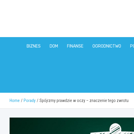
Skip
to
content
BIZNES
DOM
FINANSE
OGRODNICTWO
P
Home
Porady
Spójrzmy prawdzie w oczy – znaczenie tego zwrotu