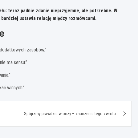
łu: teraz padnie zdanie nieprzyjemne, ale potrzebne. W
a bardziej ustawia relację między rozmówcami.
e
z dodatkowych zasobów.”
nie ma sensu.”
ania.”
kać winnych.”
Spójrzmy prawdzie w oczy – znaczenie tego zwrotu