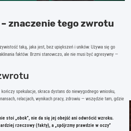
 – znaczenie tego zwrotu
wistość taką, jaka jest, bez upiększeń i uników. Używa się go
klinania faktów. Brzmi stanowczo, ale nie musi być agresywny —
 zwrotu
: kończy spekulacje, skraca dystans do niewygodnego wniosku,
inansach, relacjach, wynikach pracy, zdrowiu — wszędzie tam, gdzie
e stoi „obok”, nie da się jej obejść ani odwrócić wzroku.
ardziej rzeczowy (fakty), a „spójrzmy prawdzie w oczy”