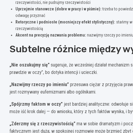
rzeczywistości, nie pudrujmy rzeczywistości
Uprzejmie stanowcze (dobre w pracy i w piśmie):
trzeba to powiedz
odwagę przyznać
Retoryczne i podniosłe (mocniejszy efekt stylistyczny):
stańmy w 
rzeczywistością
Akcent na precyzję nazwania problemu:
nazwijmy rzeczy po imieni
Subtelne różnice między 
„Nie oszukujmy się”
sugeruje, że wcześniej działał mechanizm s
prawdzie w oczy”, bo dotyka intencji i ucieczki.
„Nazwijmy rzeczy po imieniu”
przesuwa ciężar z przyjęcia praw
jest rozmywany eufemizmami albo ogólnikami.
„Spójrzmy faktom w oczy”
jest bardziej analityczne: odwołuje 
może iść krok dalej — do wniosku, który z tych faktów wynika, i by
„Zderzmy się z rzeczywistością”
ma w sobie dramatyzm i poczu
faktycznym jest duża; w spokojnej rozmowie może brzmieć zbyt 