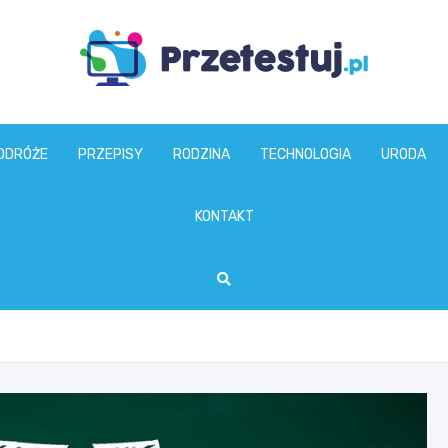
przetestuj.pl
ODRÓŻE
PRZEPISY
RODZINA
TECHNOLOGIA
URODA
KONTAKT