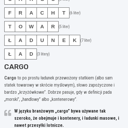
F
R
A
C
H
T
(6 liter)
T
O
W
A
R
(5 liter)
Ł
A
D
U
N
E
K
(7 liter)
Ł
A
D
(3 litery)
CARGO
Cargo
to po prostu ładunek przewożony statkiem (albo sam
statek towarowy w skrócie myślowym), słowo zapożyczone i
bardzo „krzyżówkowe”. Dobrze pasuje, gdy w definicji pada
„morski”, „handlowy” albo „kontenerowy”.
W języku branżowym „cargo” bywa używane tak
szeroko, że obejmuje i kontenery, i ładunki masowe, i
nawet przesyłki lotnicze.