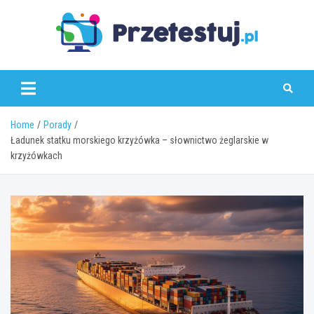
Skip
to
content
przetestuj.pl
Home
Porady
Ładunek statku morskiego krzyżówka – słownictwo żeglarskie w
krzyżówkach