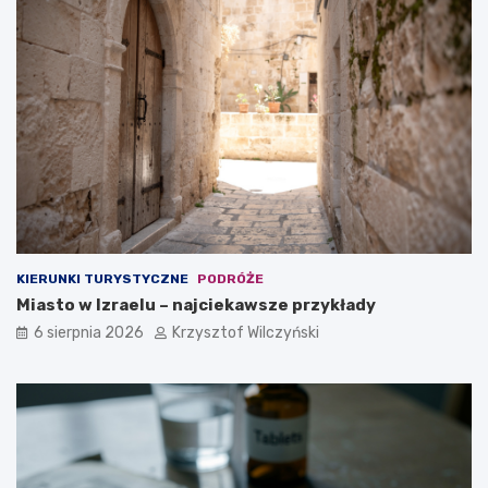
i
a
r
l
m
n
y
y
?
m
w
y
b
o
r
e
m
?
KIERUNKI TURYSTYCZNE
PODRÓŻE
Miasto w Izraelu – najciekawsze przykłady
6 sierpnia 2026
Krzysztof Wilczyński