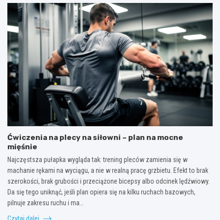
Ćwiczenia na plecy na siłowni – plan na mocne
mięśnie
Najczęstsza pułapka wygląda tak: trening pleców zamienia się w
machanie rękami na wyciągu, a nie w realną pracę grzbietu. Efekt to brak
szerokości, brak grubości i przeciążone bicepsy albo odcinek lędźwiowy.
Da się tego uniknąć, jeśli plan opiera się na kilku ruchach bazowych,
pilnuje zakresu ruchu i ma…
Czytaj dalej