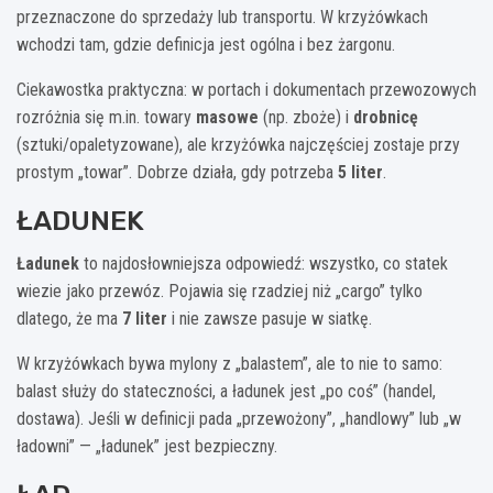
przeznaczone do sprzedaży lub transportu. W krzyżówkach
wchodzi tam, gdzie definicja jest ogólna i bez żargonu.
Ciekawostka praktyczna: w portach i dokumentach przewozowych
rozróżnia się m.in. towary
masowe
(np. zboże) i
drobnicę
(sztuki/opaletyzowane), ale krzyżówka najczęściej zostaje przy
prostym „towar”. Dobrze działa, gdy potrzeba
5 liter
.
ŁADUNEK
Ładunek
to najdosłowniejsza odpowiedź: wszystko, co statek
wiezie jako przewóz. Pojawia się rzadziej niż „cargo” tylko
dlatego, że ma
7 liter
i nie zawsze pasuje w siatkę.
W krzyżówkach bywa mylony z „balastem”, ale to nie to samo:
balast służy do stateczności, a ładunek jest „po coś” (handel,
dostawa). Jeśli w definicji pada „przewożony”, „handlowy” lub „w
ładowni” — „ładunek” jest bezpieczny.