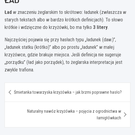
ŁAD
Ład
w znaczeniu żeglarskim to skrótowo: ładunek (zwłaszcza w
starych tekstach albo w bardzo krótkich definicjach). To słowo
krótkie i wdzięczne do krzyżówki, bo ma tylko
3 litery
.
Najczęściej pojawia się przy hasłach typu „ładunek (daw.)”,
„ładunek statku (krótko)” albo po prostu „ładunek” w małej
krzyżówce, gdzie brakuje miejsca. Jeśli definicja nie sugeruje
„porządku” (ład jako porządek), to żeglarska interpretacja jest
zwykle trafiona.
Nawigacja
Śmietanka towarzyska krzyżówka – jak brzmi poprawne hasło?
wpisu
Naturalny nawóz krzyżówka – pojęcia z ogrodnictwa w
łamigłówkach