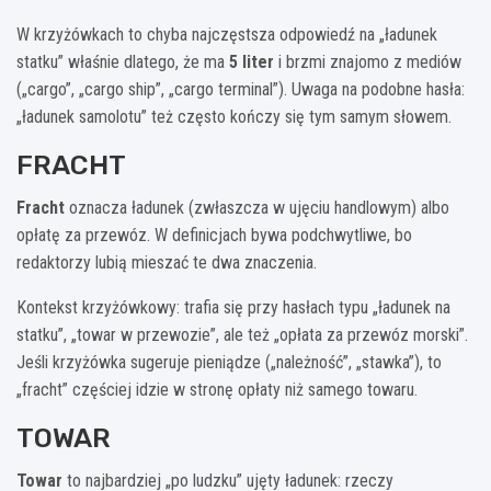
W krzyżówkach to chyba najczęstsza odpowiedź na „ładunek
statku” właśnie dlatego, że ma
5 liter
i brzmi znajomo z mediów
(„cargo”, „cargo ship”, „cargo terminal”). Uwaga na podobne hasła:
„ładunek samolotu” też często kończy się tym samym słowem.
FRACHT
Fracht
oznacza ładunek (zwłaszcza w ujęciu handlowym) albo
opłatę za przewóz. W definicjach bywa podchwytliwe, bo
redaktorzy lubią mieszać te dwa znaczenia.
Kontekst krzyżówkowy: trafia się przy hasłach typu „ładunek na
statku”, „towar w przewozie”, ale też „opłata za przewóz morski”.
Jeśli krzyżówka sugeruje pieniądze („należność”, „stawka”), to
„fracht” częściej idzie w stronę opłaty niż samego towaru.
TOWAR
Towar
to najbardziej „po ludzku” ujęty ładunek: rzeczy