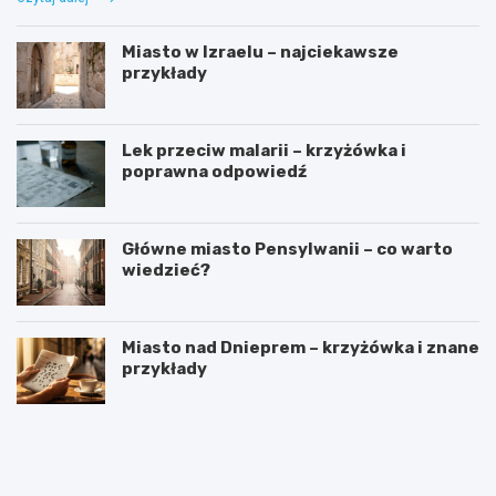
Miasto w Izraelu – najciekawsze
przykłady
Lek przeciw malarii – krzyżówka i
poprawna odpowiedź
Główne miasto Pensylwanii – co warto
wiedzieć?
Miasto nad Dnieprem – krzyżówka i znane
przykłady
J
D
a
l
k
a
w
k
y
o