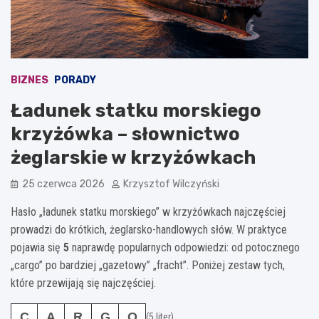
BIZNES
PORADY
Ładunek statku morskiego
krzyżówka – słownictwo
żeglarskie w krzyżówkach
25 czerwca 2026
Krzysztof Wilczyński
Hasło „ładunek statku morskiego” w krzyżówkach najczęściej
prowadzi do krótkich, żeglarsko-handlowych słów. W praktyce
pojawia się
5
naprawdę popularnych odpowiedzi: od potocznego
„cargo” po bardziej „gazetowy” „fracht”. Poniżej zestaw tych,
które przewijają się najczęściej.
C
A
R
G
O
(5 liter)