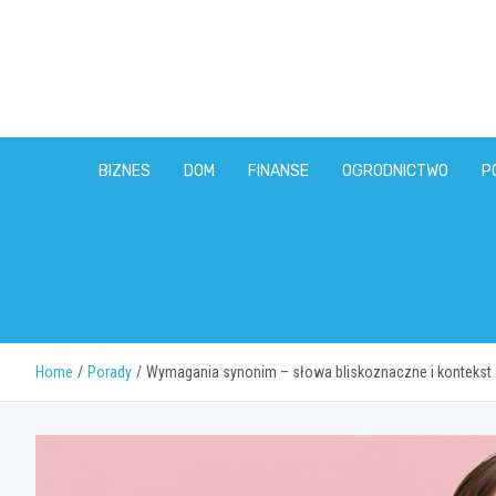
Skip
to
content
BIZNES
DOM
FINANSE
OGRODNICTWO
P
Home
Porady
Wymagania synonim – słowa bliskoznaczne i kontekst