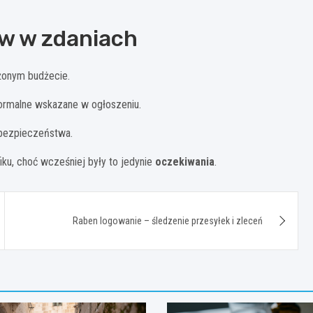
w w zdaniach
żonym budżecie.
ormalne wskazane w ogłoszeniu.
ezpieczeństwa.
ku, choć wcześniej były to jedynie
oczekiwania
.
Raben logowanie – śledzenie przesyłek i zleceń