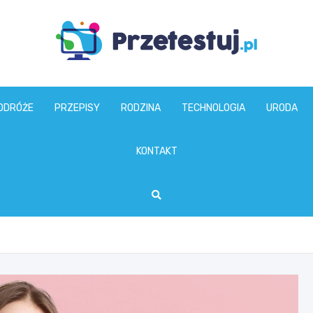
przetestuj.pl
ODRÓŻE
PRZEPISY
RODZINA
TECHNOLOGIA
URODA
KONTAKT