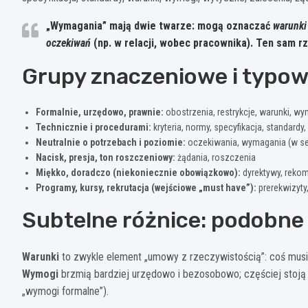
„Wymagania” mają dwie twarze: mogą oznaczać
warunki
oczekiwań
(np. w relacji, wobec pracownika). Ten sam rz
Grupy znaczeniowe i typow
Formalnie, urzędowo, prawnie:
obostrzenia, restrykcje, warunki, w
Technicznie i procedurami:
kryteria, normy, specyfikacja, standardy
Neutralnie o potrzebach i poziomie:
oczekiwania, wymagania (w s
Nacisk, presja, ton roszczeniowy:
żądania, roszczenia
Miękko, doradczo (niekoniecznie obowiązkowo):
dyrektywy, rekom
Programy, kursy, rekrutacja (wejściowe „must have”):
prerekwizyty,
Subtelne różnice: podobne
Warunki
to zwykle element „umowy z rzeczywistością”: coś musi z
Wymogi
brzmią bardziej urzędowo i bezosobowo; częściej stoją po
„wymogi formalne”).