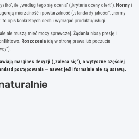
stko”, ile „według tego się ocenia” („kryteria oceny ofert”).
Normy
i
erują mierzalność i powtarzalność („standardy jakości”, „normy
: to opis konkretnych cech i wymagań produktu/usługi.
, ale nie muszą mieć mocy sprawczej.
Żądania
niosą presję i
onfliktowo.
Roszczenia
idą w stronę prawa lub poczucia
wcy”).
wiają margines decyzji („zaleca się”), a
wytyczne
częściej
andard postępowania — nawet jeśli formalnie nie są ustawą.
naturalnie