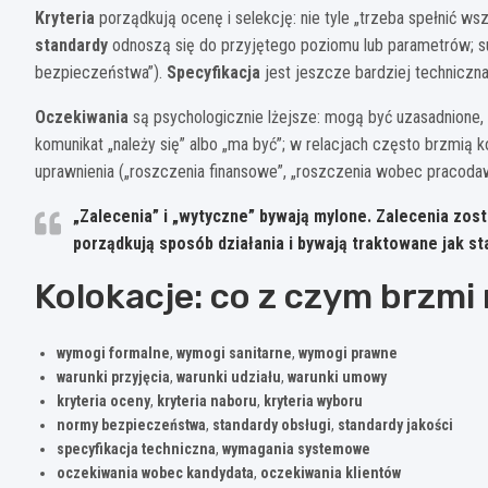
Kryteria
porządkują ocenę i selekcję: nie tyle „trzeba spełnić wszy
standardy
odnoszą się do przyjętego poziomu lub parametrów; sug
bezpieczeństwa”).
Specyfikacja
jest jeszcze bardziej techniczna
Oczekiwania
są psychologicznie lżejsze: mogą być uzasadnione
komunikat „należy się” albo „ma być”; w relacjach często brzmią k
uprawnienia („roszczenia finansowe”, „roszczenia wobec pracoda
„Zalecenia” i „wytyczne” bywają mylone.
Zalecenia
zosta
porządkują sposób działania i bywają traktowane jak st
Kolokacje: co z czym brzmi 
wymogi formalne
,
wymogi sanitarne
,
wymogi prawne
warunki przyjęcia
,
warunki udziału
,
warunki umowy
kryteria oceny
,
kryteria naboru
,
kryteria wyboru
normy bezpieczeństwa
,
standardy obsługi
,
standardy jakości
specyfikacja techniczna
,
wymagania systemowe
oczekiwania wobec kandydata
,
oczekiwania klientów