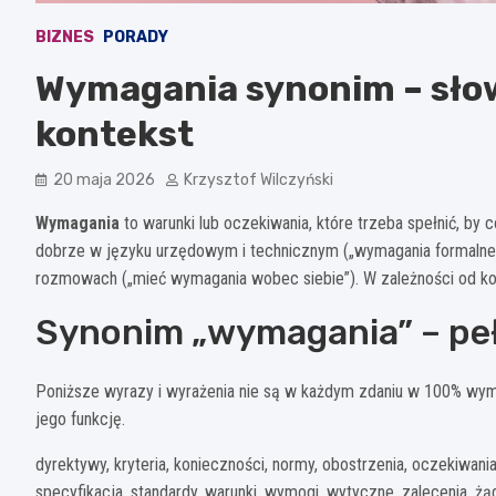
BIZNES
PORADY
Wymagania synonim – słow
kontekst
20 maja 2026
Krzysztof Wilczyński
Wymagania
to warunki lub oczekiwania, które trzeba spełnić, by 
dobrze w języku urzędowym i technicznym („wymagania formalne
rozmowach („mieć wymagania wobec siebie”). W zależności od kon
Synonim „wymagania” – peł
Poniższe wyrazy i wyrażenia nie są w każdym zdaniu w 100% wymi
jego funkcję.
dyrektywy, kryteria, konieczności, normy, obostrzenia, oczekiwania
specyfikacja, standardy, warunki, wymogi, wytyczne, zalecenia, żąd