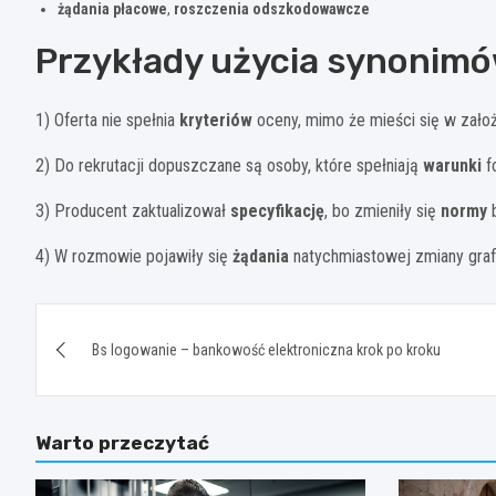
żądania płacowe
,
roszczenia odszkodowawcze
Przykłady użycia synonimó
1) Oferta nie spełnia
kryteriów
oceny, mimo że mieści się w zało
2) Do rekrutacji dopuszczane są osoby, które spełniają
warunki
f
3) Producent zaktualizował
specyfikację
, bo zmieniły się
normy
b
4) W rozmowie pojawiły się
żądania
natychmiastowej zmiany grafi
Nawigacja
Bs logowanie – bankowość elektroniczna krok po kroku
wpisu
Warto przeczytać