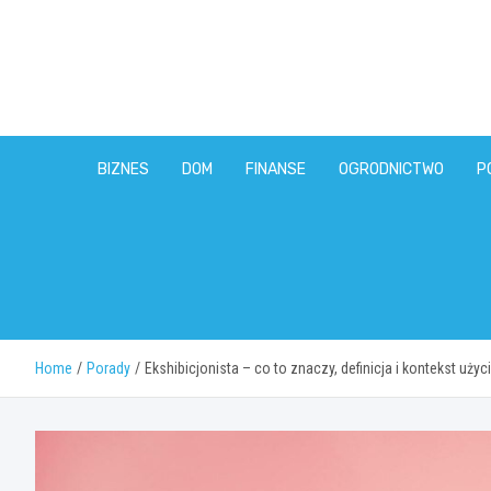
Skip
to
content
BIZNES
DOM
FINANSE
OGRODNICTWO
P
Home
Porady
Ekshibicjonista – co to znaczy, definicja i kontekst użyc