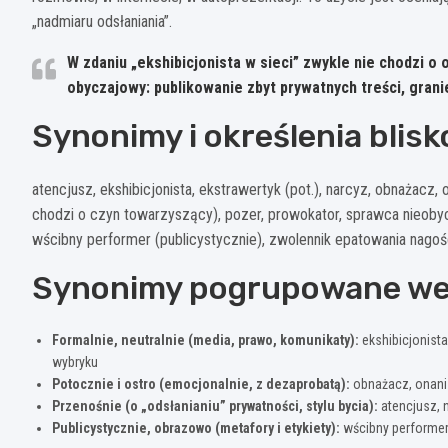
„nadmiaru odsłaniania”.
W zdaniu „ekshibicjonista w sieci” zwykle nie chodzi o
obyczajowy: publikowanie zbyt prywatnych treści, gran
Synonimy i określenia blisk
atencjusz, ekshibicjonista, ekstrawertyk (pot.), narcyz, obnażacz,
chodzi o czyn towarzyszący), pozer, prowokator, sprawca nieoby
wścibny performer (publicystycznie), zwolennik epatowania nagośc
Synonimy pogrupowane wed
Formalnie, neutralnie (media, prawo, komunikaty):
ekshibicjonist
wybryku
Potocznie i ostro (emocjonalnie, z dezaprobatą):
obnażacz, onanis
Przenośnie (o „odsłanianiu” prywatności, stylu bycia):
atencjusz, 
Publicystycznie, obrazowo (metafory i etykiety):
wścibny performer