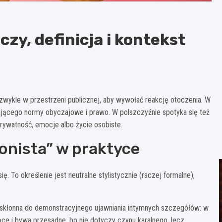
czy, definicja i kontekst
 zwykle w przestrzeni publicznej, aby wywołać reakcję otoczenia. W
jącego normy obyczajowe i prawo. W polszczyźnie spotyka się też
prywatność, emocje albo życie osobiste.
onista” w praktyce
 To określenie jest neutralne stylistycznie (raczej formalne),
skłonna do demonstracyjnego ujawniania intymnych szczegółów: w
jące i bywa przesadne, bo nie dotyczy czynu karalnego, lecz