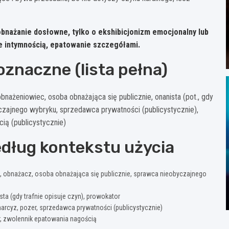
 obnażanie dosłowne, tylko o ekshibicjonizm emocjonalny lub
ie intymnością, epatowanie szczegółami.
oznaczne (lista pełna)
 obnażeniowiec, osoba obnażająca się publicznie, onanista (pot., gdy
czajnego wybryku, sprzedawca prywatności (publicystycznie),
ią (publicystycznie)
ług kontekstu użycia
a, obnażacz, osoba obnażająca się publicznie, sprawca nieobyczajnego
ta (gdy trafnie opisuje czyn), prowokator
narcyz, pozer, sprzedawca prywatności (publicystycznie)
, zwolennik epatowania nagością