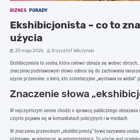
BIZNES
PORADY
Ekshibicjonista – co to zna
użycia
25 maja 2026
Krzysztof Wilczyński
Ekshibicjonista to osoba, która celowo obnaża się wobec obcych,
znaczeniu podstawowym słowo odnosi się do zachowania narusza
użycie przenośne: o kimś, kto ostentacyjnie „wystawia na widok” 
Znaczenie słowa „ekshibicj
W najczęstszym sensie chodzi o sprawcę publicznego obnażania się.
często pojawia się w komunikatach policyjnych i w mediach.
W znaczeniu przenośnym „ekshibicjonistą” bywa nazywana osoba 
rozmowie, w internecie, w autoprezentacji. To użycie jest ocenia