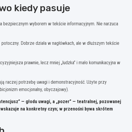
owo kiedy pasuje
ywa bezpiecznym wyborem w tekście informacyjnym. Nie narzuca
ko potoczny. Dobrze działa w nagłówkach, ale w dłuższym tekście
cyzyjniejsza prawnie, lecz mniej „ludzka” i mało komunikacyjna w
ją raczej potrzebę uwagi i demonstracyjność. Użyte przy
ibicjonizm emocjonalny, obyczajowy).
tencjusz” — głodu uwagi, a „pozer” — teatralnej, pozowanej
m wskazuje na konkretny czyn; w przenośni bywa skrótem
h