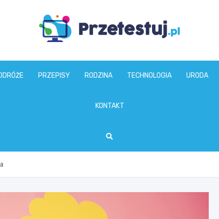
przetestuj.pl
ODRÓŻE
PRZEPISY
RODZINA
TECHNOLOGIA
URODA
KONTAKT
ia