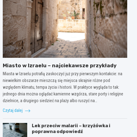
Miasto w Izraelu – najciekawsze przykłady
Miasta w Izraelu potrafią zaskoczyć już przy pierwszym kontakcie: na
niewielkim obszarze mieszczą się miejsca skrajnie różne pod
względem klimatu, tempa życia i historii. W praktyce wygląda to tak:
jednego dnia można oglądać kamienne wzgórza, stare porty i religijne
dzielnice, a drugiego siedzieć na plaży albo ruszyć na…
Czytaj dalej
Lek przeciw malarii – krzyżówka i
poprawna odpowiedź