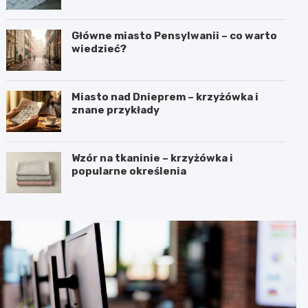
Główne miasto Pensylwanii – co warto
wiedzieć?
Miasto nad Dnieprem – krzyżówka i
znane przykłady
Wzór na tkaninie – krzyżówka i
popularne określenia