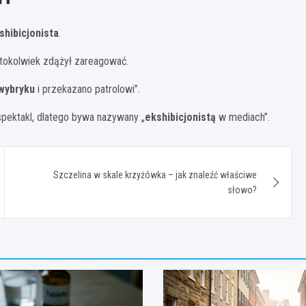
shibicjonista
.
ktokolwiek zdążył zareagować.
wybryku
i przekazano patrolowi”.
spektakl, dlatego bywa nazywany „
ekshibicjonistą
w mediach”.
Szczelina w skale krzyżówka – jak znaleźć właściwe
słowo?