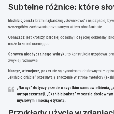
Subtelne różnice: które sł
Ekshibicjonista
brzmi najbardziej „słownikowo” i najczęściej b
szczegółów zachowania poza samym aktem obnażania się.
Obnażacz
jest krótszy, bardziej dosadny i częściej odbierany ja
może brzmieć oceniająco.
Sprawca nieobyczajnego wybryku
to konstrukcja urzędowa: pre
zwykłej rozmowie.
Narcyz, atencjusz, pozer
nie są synonimami dosłownymi — opisu
„ekshibicjoniście” przesuwają znaczenie w stronę metafory (eksh
„Narcyz” dotyczy przede wszystkim samouwielbienia, „a
autoprezentacji. „Ekshibicjonista” w sensie dosłowny
myślowym i mocną etykietą.
Przykłady użycia w zdaniac