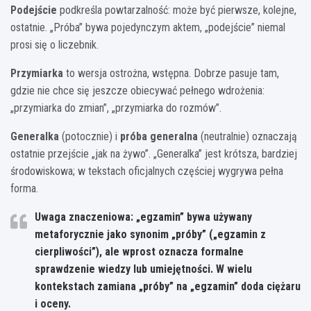
Podejście
podkreśla powtarzalność: może być pierwsze, kolejne,
ostatnie. „Próba” bywa pojedynczym aktem, „podejście” niemal
prosi się o liczebnik.
Przymiarka
to wersja ostrożna, wstępna. Dobrze pasuje tam,
gdzie nie chce się jeszcze obiecywać pełnego wdrożenia:
„przymiarka do zmian”, „przymiarka do rozmów”.
Generalka
(potocznie) i
próba generalna
(neutralnie) oznaczają
ostatnie przejście „jak na żywo”. „Generalka” jest krótsza, bardziej
środowiskowa; w tekstach oficjalnych częściej wygrywa pełna
forma.
Uwaga znaczeniowa:
„egzamin” bywa używany
metaforycznie jako synonim „próby” („egzamin z
cierpliwości”), ale wprost oznacza formalne
sprawdzenie wiedzy lub umiejętności. W wielu
kontekstach zamiana „próby” na „egzamin” doda ciężaru
i oceny.