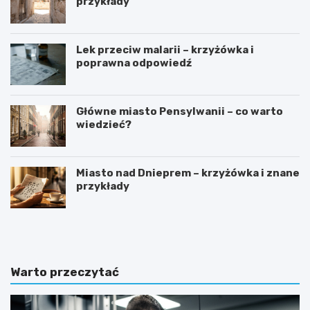
przykłady
Lek przeciw malarii – krzyżówka i
poprawna odpowiedź
Główne miasto Pensylwanii – co warto
wiedzieć?
Miasto nad Dnieprem – krzyżówka i znane
przykłady
J
D
a
l
k
a
w
k
y
o
Warto przeczytać
b
g
r
o
a
m