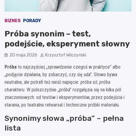
BIZNES
PORADY
Próba synonim – test,
podejście, eksperyment słowny
20 maja 2026
Krzysztof Wilczyński
Próba
to najczęściej „sprawdzenie czegoś w praktyce” albo
„podjęcie działania, by zobaczyć, czy się uda”. Słowo bywa
neutralne, ale potrafi też nieść napięcie:
próba sił
,
próba
charakteru
. W polszczyźnie „próba” rozgałęzia się na kilka pól
znaczeniowych: od testów i eksperymentów, przez podejścia i
starania, po teatralne rehearsal i techniczne próbki materiału.
Synonimy słowa „próba” – pełna
lista