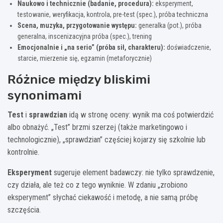
Naukowo i technicznie (badanie, procedura):
eksperyment,
testowanie, weryfikacja, kontrola, pre-test (spec.), próba techniczna
Scena, muzyka, przygotowanie występu:
generalka (pot.), próba
generalna, inscenizacyjna próba (spec.), trening
Emocjonalnie i „na serio” (próba sił, charakteru):
doświadczenie,
starcie, mierzenie się, egzamin (metaforycznie)
Różnice między bliskimi
synonimami
Test
i
sprawdzian
idą w stronę oceny: wynik ma coś potwierdzić
albo obnażyć. „Test” brzmi szerzej (także marketingowo i
technologicznie), „sprawdzian” częściej kojarzy się szkolnie lub
kontrolnie.
Eksperyment
sugeruje element badawczy: nie tylko sprawdzenie,
czy działa, ale też co z tego wyniknie. W zdaniu „zrobiono
eksperyment” słychać ciekawość i metodę, a nie samą próbę
szczęścia.