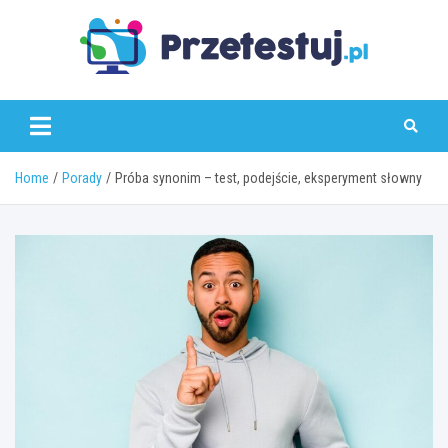
Skip
to
content
przetestuj.pl
Home
Porady
Próba synonim – test, podejście, eksperyment słowny