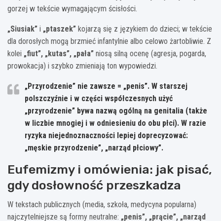
gorzej w tekście wymagającym ścisłości.
„Siusiak”
i
„ptaszek”
kojarzą się z językiem do dzieci; w tekście
dla dorosłych mogą brzmieć infantylnie albo celowo żartobliwie. Z
kolei
„fiut”, „kutas”, „pała”
niosą silną ocenę (agresja, pogarda,
prowokacja) i szybko zmieniają ton wypowiedzi.
„Przyrodzenie” nie zawsze = „penis”.
W starszej
polszczyźnie i w części współczesnych użyć
„przyrodzenie” bywa nazwą ogólną na genitalia (także
w liczbie mnogiej i w odniesieniu do obu płci). W razie
ryzyka niejednoznaczności lepiej doprecyzować:
„męskie przyrodzenie”, „narząd płciowy”.
Eufemizmy i omówienia: jak pisać,
gdy dosłowność przeszkadza
W tekstach publicznych (media, szkoła, medycyna popularna)
najczytelniejsze są formy neutralne:
„penis”, „prącie”, „narząd