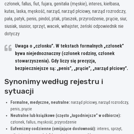
członek, fallus, fiut, fujara, genitalia (męskie), interes, kiełbasa,
kutas, laska, męskość, narząd, narząd płciowy, narząd rozrodczy,
pała, patyk, penis, pindol, ptak, ptaszek, przyrodzenie, prącie, siur,
siusiak, siusior, sprzęt, wacek, wihajster, żeński odpowiednik nie
dotyczy
Uwaga o „członku”.
W tekstach formalnych „członek”
bywa niejednoznaczny (członek rodziny, członek
stowarzyszenia). Gdy liczy się precyzja,
bezpieczniejsze są: „penis”, „prącie”, „narząd płciowy”.
Synonimy według rejestru i
sytuacji
Formalne, medyczne, neutralne:
narząd płciowy, narząd rozrodczy,
penis, prącie
Neutralne lub książkowe (często „łagodniejsze” w odbiorze):
członek, fallus, męskość, przyrodzenie
Eufemizmy codzienne (omijające dosłowność):
interes, sprzęt,