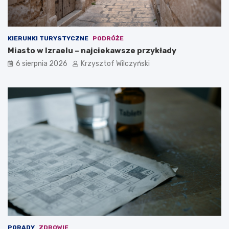
r
e
m
?
KIERUNKI TURYSTYCZNE
PODRÓŻE
Miasto w Izraelu – najciekawsze przykłady
6 sierpnia 2026
Krzysztof Wilczyński
PORADY
ZDROWIE