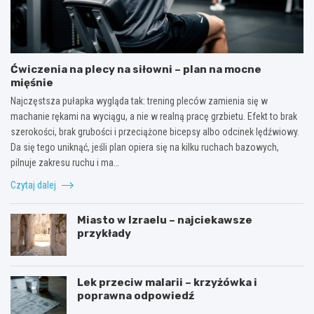
Ćwiczenia na plecy na siłowni – plan na mocne
mięśnie
Najczęstsza pułapka wygląda tak: trening pleców zamienia się w
machanie rękami na wyciągu, a nie w realną pracę grzbietu. Efekt to brak
szerokości, brak grubości i przeciążone bicepsy albo odcinek lędźwiowy.
Da się tego uniknąć, jeśli plan opiera się na kilku ruchach bazowych,
pilnuje zakresu ruchu i ma…
Czytaj dalej
Miasto w Izraelu – najciekawsze
przykłady
Lek przeciw malarii – krzyżówka i
poprawna odpowiedź