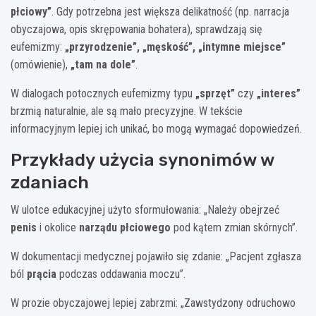
płciowy”
. Gdy potrzebna jest większa delikatność (np. narracja
obyczajowa, opis skrępowania bohatera), sprawdzają się
eufemizmy:
„przyrodzenie”, „męskość”, „intymne miejsce”
(omówienie),
„tam na dole”
.
W dialogach potocznych eufemizmy typu
„sprzęt”
czy
„interes”
brzmią naturalnie, ale są mało precyzyjne. W tekście
informacyjnym lepiej ich unikać, bo mogą wymagać dopowiedzeń.
Przykłady użycia synonimów w
zdaniach
W ulotce edukacyjnej użyto sformułowania: „Należy obejrzeć
penis
i okolice
narządu płciowego
pod kątem zmian skórnych”.
W dokumentacji medycznej pojawiło się zdanie: „Pacjent zgłasza
ból
prącia
podczas oddawania moczu”.
W prozie obyczajowej lepiej zabrzmi: „Zawstydzony odruchowo