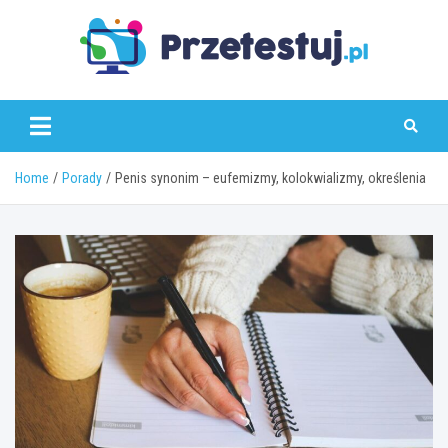
Skip
to
content
przetestuj.pl
Home
Porady
Penis synonim – eufemizmy, kolokwializmy, określenia