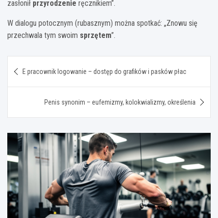
zasłonił
przyrodzenie
ręcznikiem”.
W dialogu potocznym (rubasznym) można spotkać: „Znowu się
przechwala tym swoim
sprzętem
”.
Nawigacja
E pracownik logowanie – dostęp do grafików i pasków płac
wpisu
Penis synonim – eufemizmy, kolokwializmy, określenia