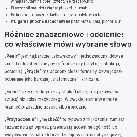
wihajster, „tam na dole” (zwrot, nie rzeczownik)
Pieszczotliwe, dziecięce:
ptaszek, siusiak
Potoczne, rubaszne:
kiełbasa, laska, patyk, wacek
Wulgarne (mocno nacechowane):
fiut, kutas, pała, pindol, siur
Różnice znaczeniowe i odcienie:
co właściwie mówi wybrane słowo
„Penis”
jest najbardziej „słownikowy” i jednoznaczny; dobrze
znosi kontekst edukacyjny i informacyjny (artykuł, instrukcja,
poradnia).
„Prącie”
ma podobny ciężar formalny, bywa jednak
odbierane jako bardziej „anatomiczne” i kliniczne.
„Fallus”
częściej dotyczy symbolu (kultura, religioznawstwo,
sztuka) niż opisu medycznego. W zwykłej rozmowie może
brzmieć przesadnie uczono albo ironicznie.
„Przyrodzenie”
i
„męskość”
to typowe zmiękczenia: zamiast
nazwać narząd wprost, przesuwają akcent na ogólność lub
wstydliwość tematu. Dobrze działają w narracji obyczajowej,