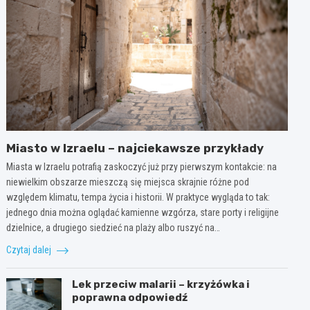
Miasto w Izraelu – najciekawsze przykłady
Miasta w Izraelu potrafią zaskoczyć już przy pierwszym kontakcie: na
niewielkim obszarze mieszczą się miejsca skrajnie różne pod
względem klimatu, tempa życia i historii. W praktyce wygląda to tak:
jednego dnia można oglądać kamienne wzgórza, stare porty i religijne
dzielnice, a drugiego siedzieć na plaży albo ruszyć na…
Czytaj dalej
Lek przeciw malarii – krzyżówka i
poprawna odpowiedź