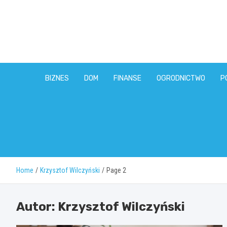
Skip
to
content
BIZNES
DOM
FINANSE
OGRODNICTWO
P
Home
Krzysztof Wilczyński
Page 2
Autor:
Krzysztof Wilczyński