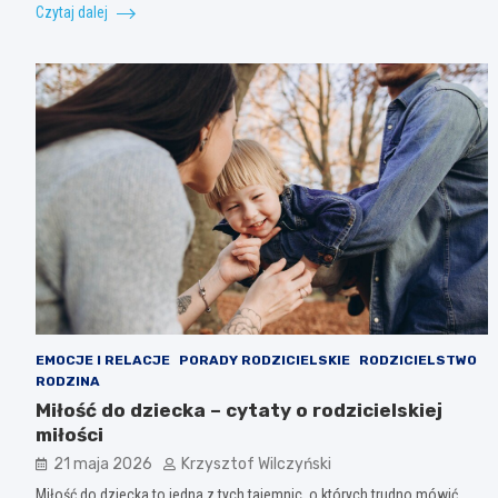
Czytaj dalej
EMOCJE I RELACJE
PORADY RODZICIELSKIE
RODZICIELSTWO
RODZINA
Miłość do dziecka – cytaty o rodzicielskiej
miłości
21 maja 2026
Krzysztof Wilczyński
Miłość do dziecka to jedna z tych tajemnic, o których trudno mówić