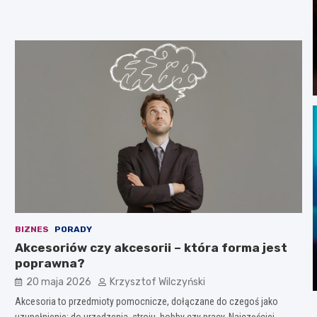
BIZNES
PORADY
Akcesoriów czy akcesorii – która forma jest
poprawna?
20 maja 2026
Krzysztof Wilczyński
Akcesoria to przedmioty pomocnicze, dołączane do czegoś jako
uzupełnienie: do urządzenia, stroju, hobby czy pracy. Najczęściej…