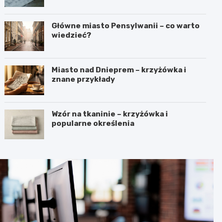
Główne miasto Pensylwanii – co warto
wiedzieć?
Miasto nad Dnieprem – krzyżówka i
znane przykłady
Wzór na tkaninie – krzyżówka i
popularne określenia