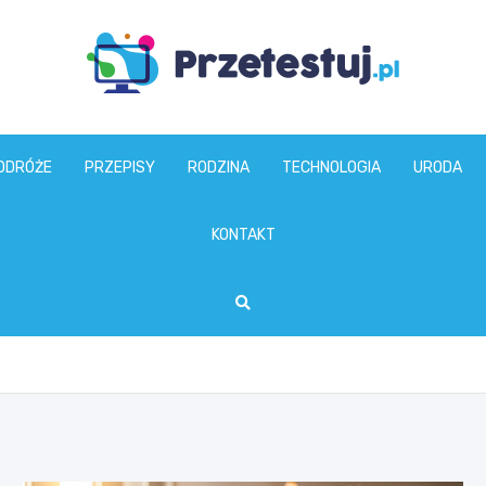
przetestuj.pl
ODRÓŻE
PRZEPISY
RODZINA
TECHNOLOGIA
URODA
KONTAKT