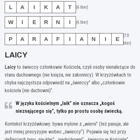
L
A
I
K
A
T
(6 liter)
W
I
E
R
N
I
(6 liter)
(10
P
A
R
A
F
I
A
N
I
E
liter)
LAICY
Laicy
to świeccy członkowie Kościoła, czyli osoby nienależące do
stanu duchownego (nie księża, nie zakonnicy). W krzyżówkach to
chyba najczęstsza odpowiedź na „świeccy” albo „członkowie
kościoła (nie duchowni)”.
W języku kościelnym „laik” nie oznacza „kogoś
nieznającego się”, tylko po prostu
osobę świecką
.
Kontekst krzyżówkowy: bywa mylone z „wierni” (też pasuje, ale
jest mniej precyzyjne wobec „świeccy”). Pojawia się też przy
definicjach typu „nie-kler”, „nieduchowni”, „świeccy w Kościele”.