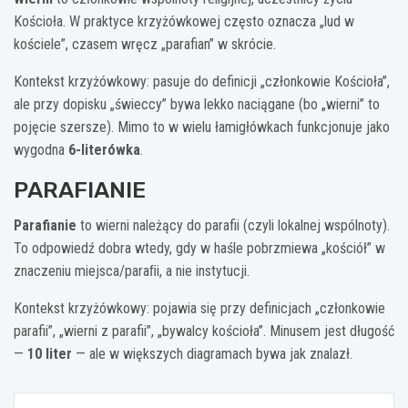
Kościoła. W praktyce krzyżówkowej często oznacza „lud w
kościele”, czasem wręcz „parafian” w skrócie.
Kontekst krzyżówkowy: pasuje do definicji „członkowie Kościoła”,
ale przy dopisku „świeccy” bywa lekko naciągane (bo „wierni” to
pojęcie szersze). Mimo to w wielu łamigłówkach funkcjonuje jako
wygodna
6-literówka
.
PARAFIANIE
Parafianie
to wierni należący do parafii (czyli lokalnej wspólnoty).
To odpowiedź dobra wtedy, gdy w haśle pobrzmiewa „kościół” w
znaczeniu miejsca/paraﬁi, a nie instytucji.
Kontekst krzyżówkowy: pojawia się przy definicjach „członkowie
parafii”, „wierni z parafii”, „bywalcy kościoła”. Minusem jest długość
—
10 liter
— ale w większych diagramach bywa jak znalazł.
Nawigacja