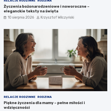
RELACJE RODZINNE
RODZINA
r
d
Życzenia bożonarodzeniowe i noworoczne –
o
z
eleganckie teksty na święta
w
i
10 sierpnia 2026
Krzysztof Wilczyński
y
e
d
i
o
d
f
e
i
a
r
l
m
n
y
y
?
m
w
y
b
o
r
e
m
?
RELACJE RODZINNE
RODZINA
Piękne życzenia dla mamy – pełne miłości i
wdzięczności