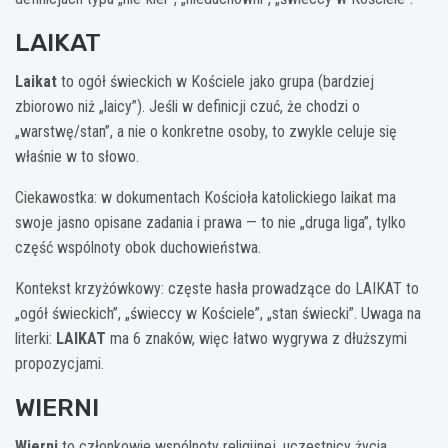
LAIKAT
Laikat
to ogół świeckich w Kościele jako grupa (bardziej
zbiorowo niż „laicy”). Jeśli w definicji czuć, że chodzi o
„warstwę/stan”, a nie o konkretne osoby, to zwykle celuje się
właśnie w to słowo.
Ciekawostka: w dokumentach Kościoła katolickiego laikat ma
swoje jasno opisane zadania i prawa — to nie „druga liga”, tylko
część wspólnoty obok duchowieństwa.
Kontekst krzyżówkowy: częste hasła prowadzące do LAIKAT to
„ogół świeckich”, „świeccy w Kościele”, „stan świecki”. Uwaga na
literki:
LAIKAT
ma 6 znaków, więc łatwo wygrywa z dłuższymi
propozycjami.
WIERNI
Wierni
to członkowie wspólnoty religijnej, uczestnicy życia