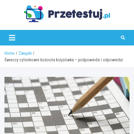
Skip
to
content
przetestuj.pl
Home
Związki
Świeccy członkowie kościoła krzyżówka – podpowiedzi i odpowiedzi