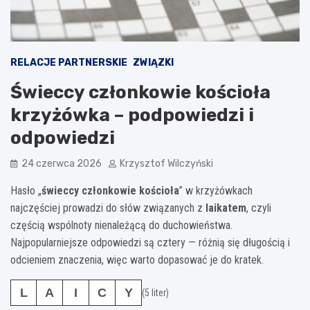
RELACJE PARTNERSKIE
ZWIĄZKI
Świeccy członkowie kościoła
krzyżówka – podpowiedzi i
odpowiedzi
24 czerwca 2026
Krzysztof Wilczyński
Hasło „
świeccy członkowie kościoła
” w krzyżówkach
najczęściej prowadzi do słów związanych z
laikatem
, czyli
częścią wspólnoty nienależącą do duchowieństwa.
Najpopularniejsze odpowiedzi są cztery — różnią się długością i
odcieniem znaczenia, więc warto dopasować je do kratek.
L
A
I
C
Y
(5 liter)