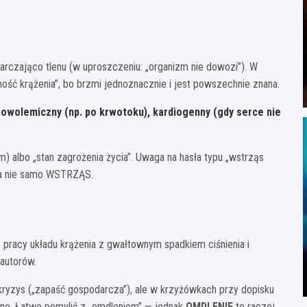
arczająco tlenu (w uproszczeniu: „organizm nie dowozi”). W
ść krążenia”, bo brzmi jednoznacznie i jest powszechnie znana.
powolemiczny
(np. po krwotoku),
kardiogenny
(gdy serce nie
im) albo „stan zagrożenia życia”. Uwaga na hasła typu „wstrząs
 a nie samo WSTRZĄS.
 pracy układu krążenia z gwałtownym spadkiem ciśnienia i
 autorów.
kryzys („zapaść gospodarcza”), ale w krzyżówkach przy dopisku
czne. Łatwo pomylić z „omdleniem” — jednak
OMDLENIE
to raczej