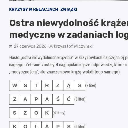
KRYZYSY W RELACJACH
ZWIĄZKI
Ostra niewydolność krąże
medyczne w zadaniach lo
27 czerwca 2026
Krzysztof Wilczyński
Hasło „ostra niewydolność krążenia” w krzyżówkach najczęściej p
nagłego. Zebrane zostały
4
najpopularniejsze odpowiedzi, które re
„medycznością”, ale znaczeniowo krążą wokół tego samego).
W
S
T
R
Z
Ą
S
(7 liter)
Z
A
P
A
Ś
Ć
(6 liter)
S
Z
O
K
(4 litery)
K
O
L
A
P
S
(6 liter)