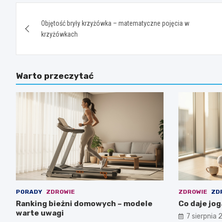
Nawigacja
Objętość bryły krzyżówka – matematyczne pojęcia w
wpisu
krzyżówkach
Warto przeczytać
PORADY
ZDROWIE
ZDROWIE
ZD
Ranking bieżni domowych – modele
Co daje joga
warte uwagi
7 sierpnia