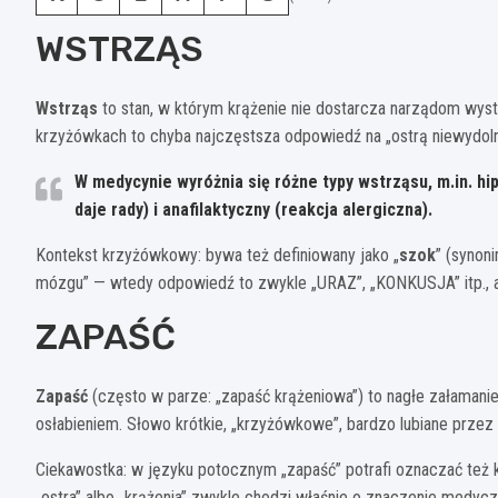
WSTRZĄS
Wstrząs
to stan, w którym krążenie nie dostarcza narządom wyst
krzyżówkach to chyba najczęstsza odpowiedź na „ostrą niewydolno
W medycynie wyróżnia się różne typy wstrząsu, m.in.
hi
daje rady) i
anafilaktyczny
(reakcja alergiczna).
Kontekst krzyżówkowy: bywa też definiowany jako „
szok
” (synon
mózgu” — wtedy odpowiedź to zwykle „URAZ”, „KONKUSJA” itp.,
ZAPAŚĆ
Zapaść
(często w parze: „zapaść krążeniowa”) to nagłe załamanie
osłabieniem. Słowo krótkie, „krzyżówkowe”, bardzo lubiane przez
Ciekawostka: w języku potocznym „zapaść” potrafi oznaczać też 
„ostra” albo „krążenia” zwykle chodzi właśnie o znaczenie medy