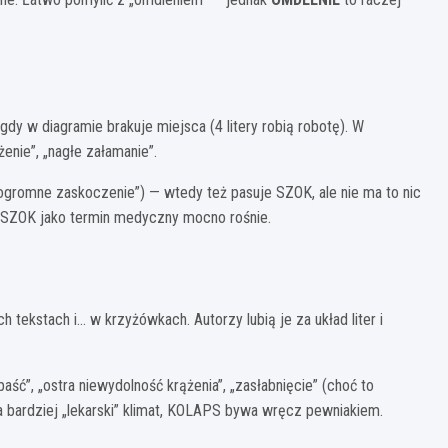
dy w diagramie brakuje miejsca (4 litery robią robotę). W
enie”, „nagłe załamanie”.
ogromne zaskoczenie”) — wtedy też pasuje SZOK, ale nie ma to nic
a SZOK jako termin medyczny mocno rośnie.
 tekstach i… w krzyżówkach. Autorzy lubią je za układ liter i
ść”, „ostra niewydolność krążenia”, „zasłabnięcie” (choć to
 bardziej „lekarski” klimat, KOLAPS bywa wręcz pewniakiem.