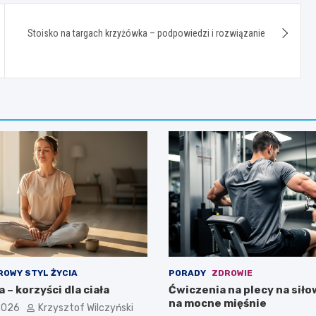
Stoisko na targach krzyżówka – podpowiedzi i rozwiązanie
ROWY STYL ŻYCIA
PORADY
ZDROWIE
 – korzyści dla ciała
Ćwiczenia na plecy na siło
na mocne mięśnie
 2026
Krzysztof Wilczyński