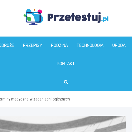
przetestuj.pl
ODRÓŻE
PRZEPISY
RODZINA
TECHNOLOGIA
URODA
KONTAKT
terminy medyczne w zadaniach logicznych