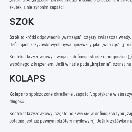
skutek, a nie synonim zapaści.
SZOK
Szok
to krótki odpowiednik „wstrząsu”, częsty zwłaszcza wtedy, g
definicjach krzyżówkowych bywa opisywany jako „wstrząs”, „poraż
Kontekst krzyżówkowy: uwaga na definicje stricte emocjonalne („
wspólnego z krążeniem. Jeśli w haśle pada
„krążenia”
, szansa n
KOLAPS
Kolaps
to spolszczone określenie „zapaści”, spotykane w starszych
długość.
Kontekst krzyżówkowy: często pojawia się w definicjach typu „zapa
ostatnie jest już pewnym skrótem myślowym). Jeśli krzyżówka ma