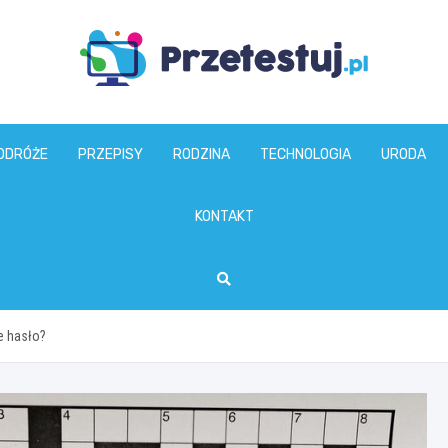
przetestuj.pl
ODRÓŻE
PRZEPISY
RODZINA
TECHNOLOGIA
URODA
KONTAKT
e hasło?