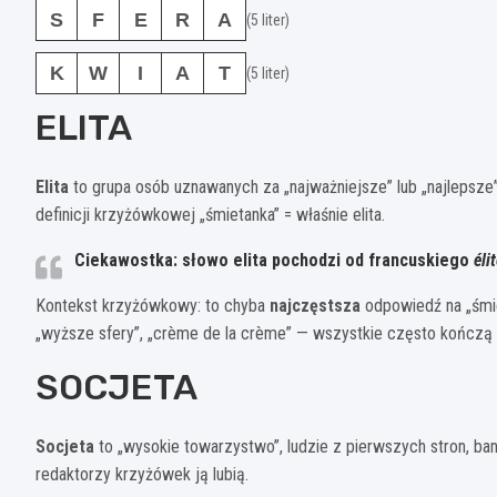
S
F
E
R
A
(5 liter)
K
W
I
A
T
(5 liter)
ELITA
Elita
to grupa osób uznawanych za „najważniejsze” lub „najlepsz
definicji krzyżówkowej „śmietanka” = właśnie elita.
Ciekawostka: słowo
elita
pochodzi od francuskiego
éli
Kontekst krzyżówkowy: to chyba
najczęstsza
odpowiedź na „śmie
„wyższe sfery”, „crème de la crème” — wszystkie często kończą
SOCJETA
Socjeta
to „wysokie towarzystwo”, ludzie z pierwszych stron, ban
redaktorzy krzyżówek ją lubią.