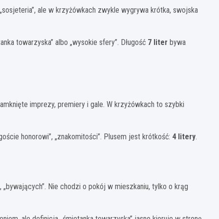
 „sosjeteria”, ale w krzyżówkach zwykle wygrywa krótka, swojska
tanka towarzyska” albo „wysokie sfery”. Długość
7 liter
bywa
amknięte imprezy, premiery i gale. W krzyżówkach to szybki
goście honorowi”, „znakomitości”. Plusem jest krótkość:
4 litery
.
„bywających”. Nie chodzi o pokój w mieszkaniu, tylko o krąg
em, ale definicja „śmietanka towarzyska” jasno kieruje w stronę