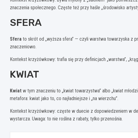
znaczenia społecznego. Częste też przy haśle „środowisko artyst
SFERA
Sfera
to skrót od „wyższa sfera” — czyli warstwa towarzyska z p
znaczeniowo.
Kontekst krzyżówkowy: trafia się przy definicjach „warstwa”, „krą
KWIAT
Kwiat
w tym znaczeniu to „kwiat towarzystwa” albo „kwiat młodzie
metafora: kwiat jako to, co najładniejsze i „na wierzchu”.
Kontekst krzyżówkowy: częste w duecie z dopowiedzeniem w defin
wystarcza. Uwaga: to nie roślina z rabaty, tylko przenośnia.
Nawigacja