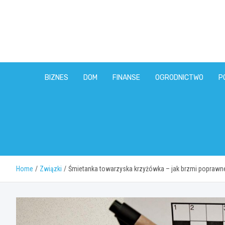
Skip
to
content
BIZNES
DOM
FINANSE
OGRODNICTWO
P
Home
Związki
Śmietanka towarzyska krzyżówka – jak brzmi poprawn