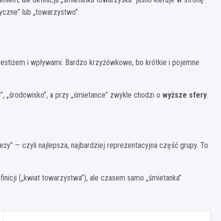
yczne” lub „towarzystwo”.
restiżem i wpływami. Bardzo krzyżówkowe, bo krótkie i pojemne
g”, „środowisko”, a przy „śmietance” zwykle chodzi o
wyższe sfery
.
ży” — czyli najlepsza, najbardziej reprezentacyjna część grupy. To
icji („kwiat towarzystwa”), ale czasem samo „śmietanka”