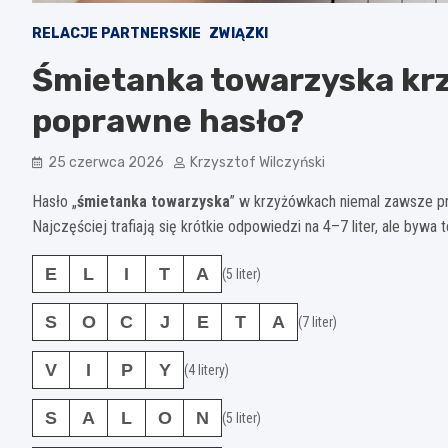
RELACJE PARTNERSKIE
ZWIĄZKI
Śmietanka towarzyska krz
poprawne hasło?
25 czerwca 2026
Krzysztof Wilczyński
Hasło „
śmietanka towarzyska
” w krzyżówkach niemal zawsze 
Najczęściej trafiają się krótkie odpowiedzi na 4–7 liter, ale bywa
E
L
I
T
A
(5 liter)
S
O
C
J
E
T
A
(7 liter)
V
I
P
Y
(4 litery)
S
A
L
O
N
(5 liter)