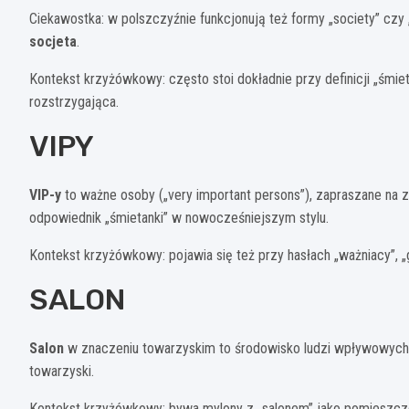
Ciekawostka: w polszczyźnie funkcjonują też formy „society” czy
socjeta
.
Kontekst krzyżówkowy: często stoi dokładnie przy definicji „śmie
rozstrzygająca.
VIPY
VIP-y
to ważne osoby („very important persons”), zapraszane na z
odpowiednik „śmietanki” w nowocześniejszym stylu.
Kontekst krzyżówkowy: pojawia się też przy hasłach „ważniacy”, „
SALON
Salon
w znaczeniu towarzyskim to środowisko ludzi wpływowych, 
towarzyski.
Kontekst krzyżówkowy: bywa mylony z „salonem” jako pomieszczeni