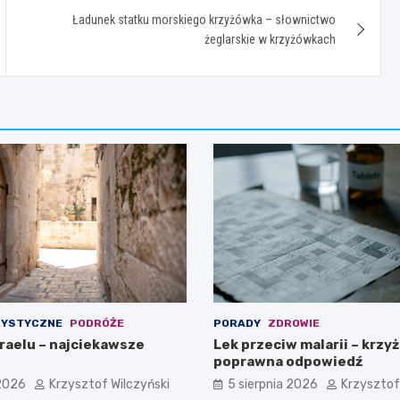
Ładunek statku morskiego krzyżówka – słownictwo
żeglarskie w krzyżówkach
RYSTYCZNE
PODRÓŻE
PORADY
ZDROWIE
zraelu – najciekawsze
Lek przeciw malarii – krzy
poprawna odpowiedź
 2026
Krzysztof Wilczyński
5 sierpnia 2026
Krzysztof