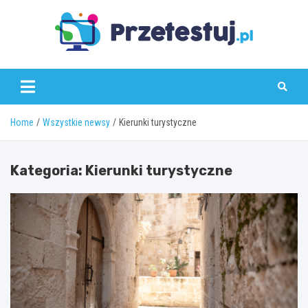
Skip
to
content
przetestuj.pl
Home
Wszystkie newsy
Kierunki turystyczne
Kategoria:
Kierunki turystyczne