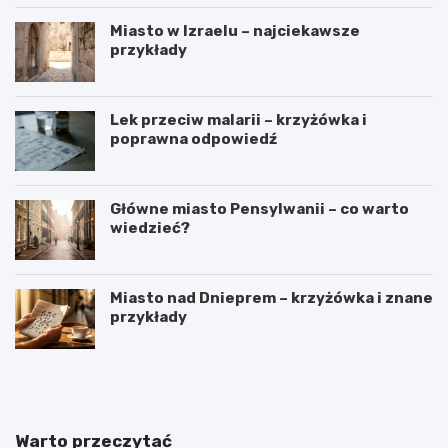
Miasto w Izraelu – najciekawsze
przykłady
Lek przeciw malarii – krzyżówka i
poprawna odpowiedź
Główne miasto Pensylwanii – co warto
wiedzieć?
Miasto nad Dnieprem – krzyżówka i znane
przykłady
J
D
a
l
k
a
w
k
y
o
Warto przeczytać
b
g