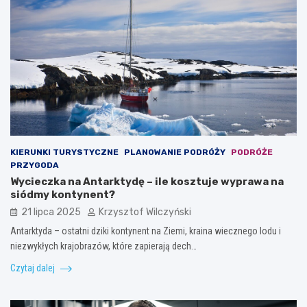
KIERUNKI TURYSTYCZNE
PLANOWANIE PODRÓŻY
PODRÓŻE
PRZYGODA
Wycieczka na Antarktydę – ile kosztuje wyprawa na
siódmy kontynent?
21 lipca 2025
Krzysztof Wilczyński
Antarktyda – ostatni dziki kontynent na Ziemi, kraina wiecznego lodu i
niezwykłych krajobrazów, które zapierają dech…
Czytaj dalej