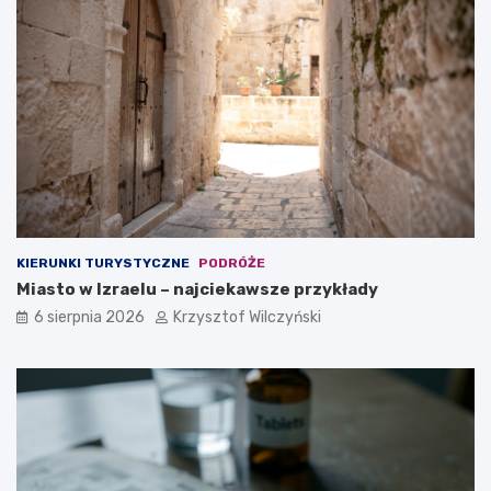
i
a
r
l
m
n
y
y
?
m
w
y
b
o
r
e
m
?
KIERUNKI TURYSTYCZNE
PODRÓŻE
Miasto w Izraelu – najciekawsze przykłady
6 sierpnia 2026
Krzysztof Wilczyński