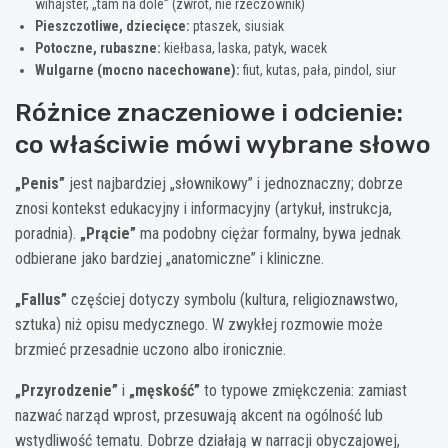
wihajster, „tam na dole” (zwrot, nie rzeczownik)
Pieszczotliwe, dziecięce:
ptaszek, siusiak
Potoczne, rubaszne:
kiełbasa, laska, patyk, wacek
Wulgarne (mocno nacechowane):
fiut, kutas, pała, pindol, siur
Różnice znaczeniowe i odcienie:
co właściwie mówi wybrane słowo
„Penis”
jest najbardziej „słownikowy” i jednoznaczny; dobrze
znosi kontekst edukacyjny i informacyjny (artykuł, instrukcja,
poradnia).
„Prącie”
ma podobny ciężar formalny, bywa jednak
odbierane jako bardziej „anatomiczne” i kliniczne.
„Fallus”
częściej dotyczy symbolu (kultura, religioznawstwo,
sztuka) niż opisu medycznego. W zwykłej rozmowie może
brzmieć przesadnie uczono albo ironicznie.
„Przyrodzenie”
i
„męskość”
to typowe zmiękczenia: zamiast
nazwać narząd wprost, przesuwają akcent na ogólność lub
wstydliwość tematu. Dobrze działają w narracji obyczajowej,