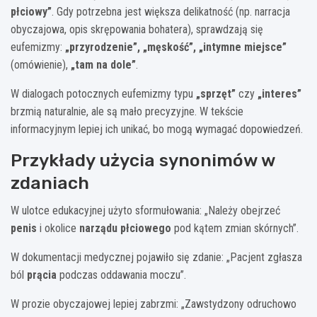
płciowy”
. Gdy potrzebna jest większa delikatność (np. narracja
obyczajowa, opis skrępowania bohatera), sprawdzają się
eufemizmy:
„przyrodzenie”, „męskość”, „intymne miejsce”
(omówienie),
„tam na dole”
.
W dialogach potocznych eufemizmy typu
„sprzęt”
czy
„interes”
brzmią naturalnie, ale są mało precyzyjne. W tekście
informacyjnym lepiej ich unikać, bo mogą wymagać dopowiedzeń.
Przykłady użycia synonimów w
zdaniach
W ulotce edukacyjnej użyto sformułowania: „Należy obejrzeć
penis
i okolice
narządu płciowego
pod kątem zmian skórnych”.
W dokumentacji medycznej pojawiło się zdanie: „Pacjent zgłasza
ból
prącia
podczas oddawania moczu”.
W prozie obyczajowej lepiej zabrzmi: „Zawstydzony odruchowo