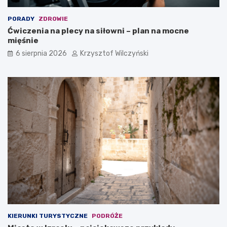
e
m
PORADY
ZDROWIE
?
Ćwiczenia na plecy na siłowni – plan na mocne
mięśnie
6 sierpnia 2026
Krzysztof Wilczyński
KIERUNKI TURYSTYCZNE
PODRÓŻE