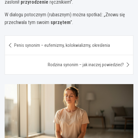
zasłonił
przyrodzenie
ręcznikiem”.
W dialogu potocznym (rubasznym) można spotkać: „Znowu się
przechwala tym swoim
sprzętem
”.
Nawigacja
Penis synonim – eufemizmy, kolokwializmy, określenia
wpisu
Rodzina synonim – jak inaczej powiedzieć?