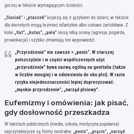
gorzej w tekście wymagającym ścisłości.
„Siusiak”
i
„ptaszek”
kojarzą się z językiem do dzieci; w tekście
dla dorosłych mogą brzmieć infantylnie albo celowo żartobliwie. Z
kolei
„fiut”, „kutas”, „pała”
niosą silną ocenę (agresja, pogarda,
prowokacja) i szybko zmieniają ton wypowiedzi.
„Przyrodzenie” nie zawsze = „penis”.
W starszej
polszczyźnie i w części współczesnych użyć
„przyrodzenie” bywa nazwą ogólną na genitalia (także
w liczbie mnogiej i w odniesieniu do obu płci). W razie
ryzyka niejednoznaczności lepiej doprecyzować:
„męskie przyrodzenie”, „narząd płciowy”.
Eufemizmy i omówienia: jak pisać,
gdy dosłowność przeszkadza
W tekstach publicznych (media, szkoła, medycyna popularna)
najczytelniejsze są formy neutralne:
„penis”, „prącie”, „narząd