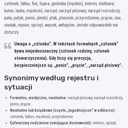
członek, fallus, fiut, fujara, genitalia (męskie), interes, kiełbasa,
kutas, laska, męskość, narząd, narząd płciowy, narząd rozrodczy,
pała, patyk, penis, pindol, ptak, ptaszek, przyrodzenie, prącie, siur,
siusiak, siusior, sprzęt, wacek, wihajster, żeński odpowiednik nie
dotyczy
Uwaga o „członku”.
W tekstach formalnych „członek”
bywa niejednoznaczny (członek rodziny, członek
stowarzyszenia). Gdy liczy się precyzja,
bezpieczniejsze są: „penis”, „prącie”, „narząd płciowy”.
Synonimy według rejestru i
sytuacji
Formalne, medyczne, neutralne:
narząd płciowy, narząd rozrodczy,
penis, prącie
Neutralne lub książkowe (często „łagodniejsze” w odbiorze):
członek, fallus, męskość, przyrodzenie
Eufemizmy codzienne (omijające dosłowność):
interes, sprzęt,