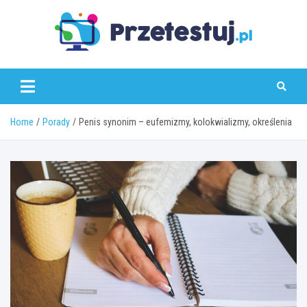
Skip
to
content
przetestuj.pl
Home
Porady
Penis synonim – eufemizmy, kolokwializmy, określenia