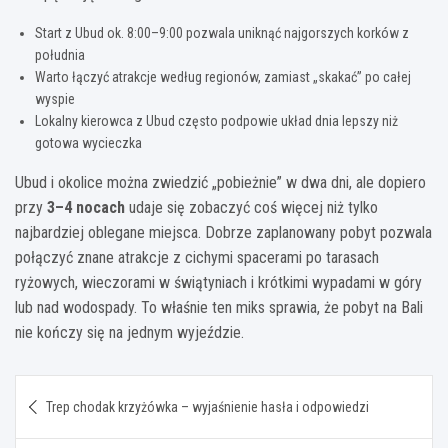
Start z Ubud ok. 8:00–9:00 pozwala uniknąć najgorszych korków z
południa
Warto łączyć atrakcje według regionów, zamiast „skakać” po całej
wyspie
Lokalny kierowca z Ubud często podpowie układ dnia lepszy niż
gotowa wycieczka
Ubud i okolice można zwiedzić „pobieżnie” w dwa dni, ale dopiero
przy
3–4 nocach
udaje się zobaczyć coś więcej niż tylko
najbardziej oblegane miejsca. Dobrze zaplanowany pobyt pozwala
połączyć znane atrakcje z cichymi spacerami po tarasach
ryżowych, wieczorami w świątyniach i krótkimi wypadami w góry
lub nad wodospady. To właśnie ten miks sprawia, że pobyt na Bali
nie kończy się na jednym wyjeździe.
Nawigacja
Trep chodak krzyżówka – wyjaśnienie hasła i odpowiedzi
wpisu