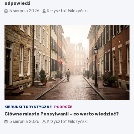
o
z
odpowiedź
w
i
5 sierpnia 2026
Krzysztof Wilczyński
y
e
d
i
o
d
f
e
i
a
r
l
m
n
y
y
?
m
w
y
b
o
r
e
m
?
KIERUNKI TURYSTYCZNE
PODRÓŻE
Główne miasto Pensylwanii – co warto wiedzieć?
5 sierpnia 2026
Krzysztof Wilczyński