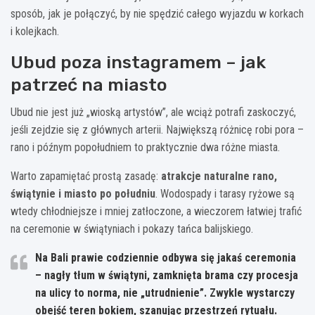
sposób, jak je połączyć, by nie spędzić całego wyjazdu w korkach
i kolejkach.
Ubud poza instagramem – jak
patrzeć na miasto
Ubud nie jest już „wioską artystów”, ale wciąż potrafi zaskoczyć,
jeśli zejdzie się z głównych arterii. Największą różnicę robi pora –
rano i późnym popołudniem to praktycznie dwa różne miasta.
Warto zapamiętać prostą zasadę:
atrakcje naturalne rano,
świątynie i miasto po południu
. Wodospady i tarasy ryżowe są
wtedy chłodniejsze i mniej zatłoczone, a wieczorem łatwiej trafić
na ceremonie w świątyniach i pokazy tańca balijskiego.
Na Bali prawie codziennie odbywa się jakaś ceremonia
– nagły tłum w świątyni, zamknięta brama czy procesja
na ulicy to norma, nie „utrudnienie”. Zwykle wystarczy
obejść teren bokiem, szanując przestrzeń rytuału.