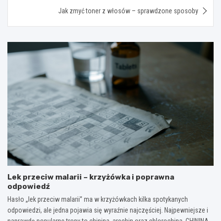
Jak zmyć toner z włosów – sprawdzone sposoby
Lek przeciw malarii – krzyżówka i poprawna
odpowiedź
Hasło „lek przeciw malarii” ma w krzyżówkach kilka spotykanych
odpowiedzi, ale jedna pojawia się wyraźnie najczęściej. Najpewniejsze i
naprawdę popularne tropy to chinina, arechin oraz chlorochina. CHININA