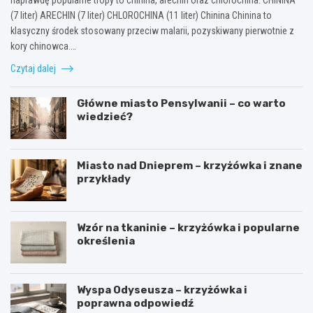
(7 liter) ARECHIN (7 liter) CHLOROCHINA (11 liter) Chinina Chinina to
klasyczny środek stosowany przeciw malarii, pozyskiwany pierwotnie z
kory chinowca.…
Czytaj dalej
Główne miasto Pensylwanii – co warto
wiedzieć?
Miasto nad Dnieprem – krzyżówka i znane
przykłady
Wzór na tkaninie – krzyżówka i popularne
określenia
Wyspa Odyseusza – krzyżówka i
poprawna odpowiedź