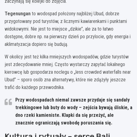
zaczynają się kolejki do zdjęcia.
Tegenungan
to wodospad położony najbliżej Ubud, dobrze
przygotowany pod turystów, z licznymi kawiarenkami i punktami
widokowymi. Nie jest to miejsce „dzikie”, ale za to łatwo
dostępne, dobre np. na pierwszy dzień po przylocie, gdy energia i
aklimatyzacja dopiero się budują.
W okolicy jest też kilka mniejszych wodospadów, gdzie turystów
jest zdecydowanie mniej. Często wystarczy zapytać lokalnego
kierowcę lub gospodarza noclegu o „less crowded waterfalls near
Ubud” – sporo osób zna alternatywy, które nie zdążyły jeszcze
trafić do każdego przewodnika.
Przy wodospadach niemal zawsze przydaje się
sandały
trekkingowe lub buty do wody
– zejścia bywają śliskie, a
dno rzeki kamieniste. Klapki da się przeżyć, ale
znacznie ograniczają swobodę poruszania się.
Kultura i rytuały – serce Bali