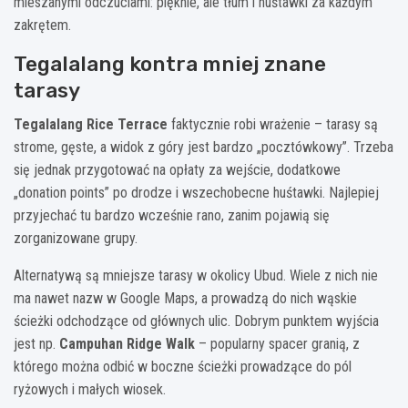
mieszanymi odczuciami: pięknie, ale tłum i huśtawki za każdym
zakrętem.
Tegalalang kontra mniej znane
tarasy
Tegalalang Rice Terrace
faktycznie robi wrażenie – tarasy są
strome, gęste, a widok z góry jest bardzo „pocztówkowy”. Trzeba
się jednak przygotować na opłaty za wejście, dodatkowe
„donation points” po drodze i wszechobecne huśtawki. Najlepiej
przyjechać tu bardzo wcześnie rano, zanim pojawią się
zorganizowane grupy.
Alternatywą są mniejsze tarasy w okolicy Ubud. Wiele z nich nie
ma nawet nazw w Google Maps, a prowadzą do nich wąskie
ścieżki odchodzące od głównych ulic. Dobrym punktem wyjścia
jest np.
Campuhan Ridge Walk
– popularny spacer granią, z
którego można odbić w boczne ścieżki prowadzące do pól
ryżowych i małych wiosek.