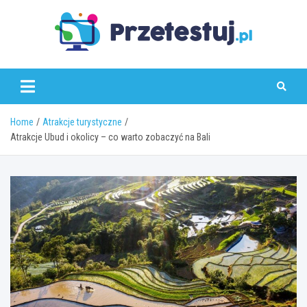
Skip
to
content
przetestuj.pl
Home
Atrakcje turystyczne
Atrakcje Ubud i okolicy – co warto zobaczyć na Bali