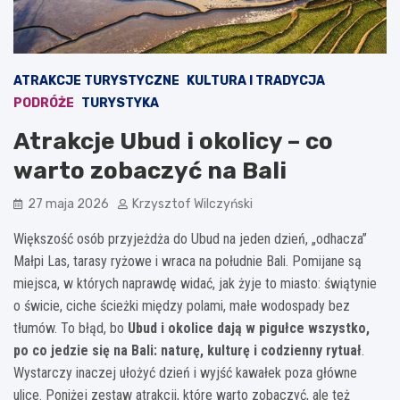
ATRAKCJE TURYSTYCZNE
KULTURA I TRADYCJA
PODRÓŻE
TURYSTYKA
Atrakcje Ubud i okolicy – co
warto zobaczyć na Bali
27 maja 2026
Krzysztof Wilczyński
Większość osób przyjeżdża do Ubud na jeden dzień, „odhacza”
Małpi Las, tarasy ryżowe i wraca na południe Bali. Pomijane są
miejsca, w których naprawdę widać, jak żyje to miasto: świątynie
o świcie, ciche ścieżki między polami, małe wodospady bez
tłumów. To błąd, bo
Ubud i okolice dają w pigułce wszystko,
po co jedzie się na Bali: naturę, kulturę i codzienny rytuał
.
Wystarczy inaczej ułożyć dzień i wyjść kawałek poza główne
ulice. Poniżej zestaw atrakcji, które warto zobaczyć, ale też