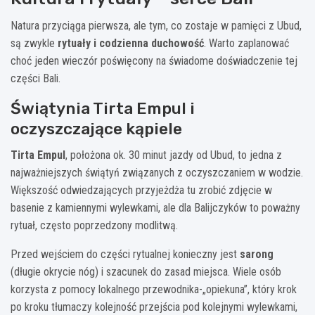
Natura przyciąga pierwsza, ale tym, co zostaje w pamięci z Ubud,
są zwykle
rytuały i codzienna duchowość
. Warto zaplanować
choć jeden wieczór poświęcony na świadome doświadczenie tej
części Bali.
Świątynia Tirta Empul i
oczyszczające kąpiele
Tirta Empul
, położona ok. 30 minut jazdy od Ubud, to jedna z
najważniejszych świątyń związanych z oczyszczaniem w wodzie.
Większość odwiedzających przyjeżdża tu zrobić zdjęcie w
basenie z kamiennymi wylewkami, ale dla Balijczyków to poważny
rytuał, często poprzedzony modlitwą.
Przed wejściem do części rytualnej konieczny jest
sarong
(długie okrycie nóg) i szacunek do zasad miejsca. Wiele osób
korzysta z pomocy lokalnego przewodnika-„opiekuna”, który krok
po kroku tłumaczy kolejność przejścia pod kolejnymi wylewkami,