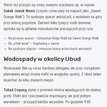
Warto też przejść się mniej znanymi ścieżkami, np. w rejonie
Subak Juwuk Manis
(często oznaczany na mapach jako „Sweet
Orange Walk”). To spokojny spacer wśród pól, z widokiem na góry
przy dobrej pogodzie. Zamiast kilku tysięcy osób dziennie,
spotyka się tu głównie mieszkańców pracujących przy ryżu.
Na poranny spacer – Campuhan Ridge Walk lub Sweet Orange Walk
Na „efekt wow” – Tegalalang o świcie
Na spokojne zdjęcia – mniejsze tarasy w bocznych wioskach
Wodospady w okolicy Ubud
Wodospady Bali są coraz bardziej oblegane, ale przy rozsądnym
planowaniu wciąż można trafić na względny spokój. Z Ubud łatwo
dojechać do kilku znanych miejsc.
Tukad Cepung
słynie z promieni słońca wpadających do skalnej
groty. Efekt jest rzeczywiście imponujący, ale pod jednym
warunkiem – przyjazd bardzo wcześnie. Po godzinie 9:00