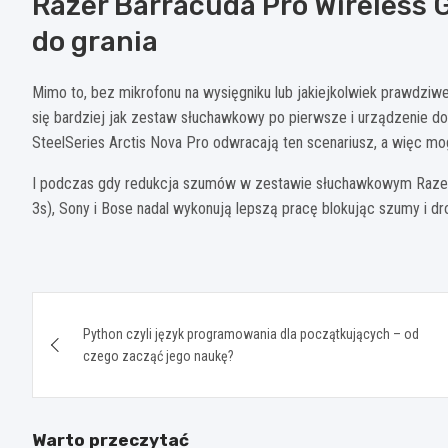
Razer Barracuda Pro Wireless G
do grania
Mimo to, bez mikrofonu na wysięgniku lub jakiejkolwiek prawdziwe
się bardziej jak zestaw słuchawkowy po pierwsze i urządzenie do 
SteelSeries Arctis Nova Pro odwracają ten scenariusz, a więc m
I podczas gdy redukcja szumów w zestawie słuchawkowym Razer 
3s), Sony i Bose nadal wykonują lepszą pracę blokując szumy i d
Nawigacja
Python czyli język programowania dla początkujących – od
wpisu
czego zacząć jego naukę?
Warto przeczytać