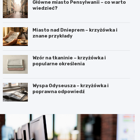
Główne miasto Pensylwanii – co warto
wiedzieć?
Miasto nad Dnieprem – krzyżówka i
znane przykłady
Wzór na tkaninie – krzyżówka i
popularne określenia
Wyspa Odyseusza – krzyżówka i
poprawna odpowiedź