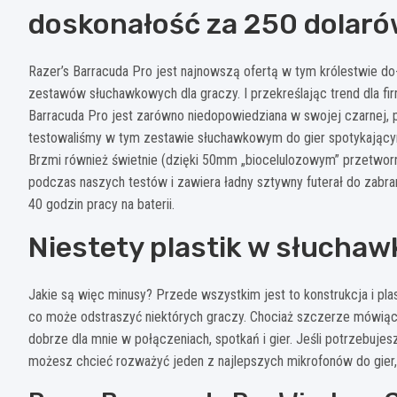
doskonałość za 250 dolar
Razer’s Barracuda Pro jest najnowszą ofertą w tym królestwie do-
zestawów słuchawkowych dla graczy. I przekreślając trend dla fi
Barracuda Pro jest zarówno niedopowiedziana w swojej czarnej, pl
testowaliśmy w tym zestawie słuchawkowym do gier spotykającym 
Brzmi również świetnie (dzięki 50mm „biocelulozowym” przetwor
podczas naszych testów i zawiera ładny sztywny futerał do zabra
40 godzin pracy na baterii.
Niestety plastik w słucha
Jakie są więc minusy? Przede wszystkim jest to konstrukcja i 
co może odstraszyć niektórych graczy. Chociaż szczerze mówiąc
dobrze dla mnie w połączeniach, spotkań i gier. Jeśli potrzebujes
możesz chcieć rozważyć jeden z najlepszych mikrofonów do gier,