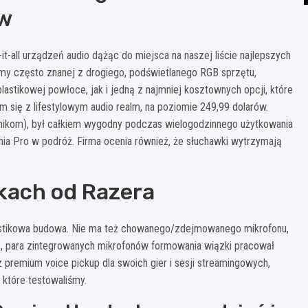
ów
it-all urządzeń audio dążąc do miejsca na naszej liście najlepszych
rmy często znanej z drogiego, podświetlanego RGB sprzętu,
astikowej powłoce, jak i jedną z najmniej kosztownych opcji, które
się z lifestylowym audio realm, na poziomie 249,99 dolarów.
nikom), był całkiem wygodny podczas wielogodzinnego użytkowania
nia Pro w podróż. Firma ocenia również, że słuchawki wytrzymają
wkach od Razera
plastikowa budowa. Nie ma też chowanego/zdejmowanego mikrofonu,
, para zintegrowanych mikrofonów formowania wiązki pracował
z premium voice pickup dla swoich gier i sesji streamingowych,
 które testowaliśmy.