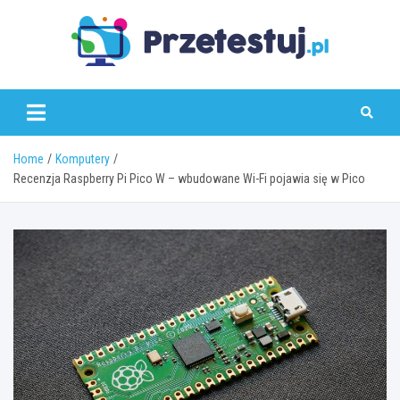
Skip
to
content
przetestuj.pl
Home
Komputery
Recenzja Raspberry Pi Pico W – wbudowane Wi-Fi pojawia się w Pico