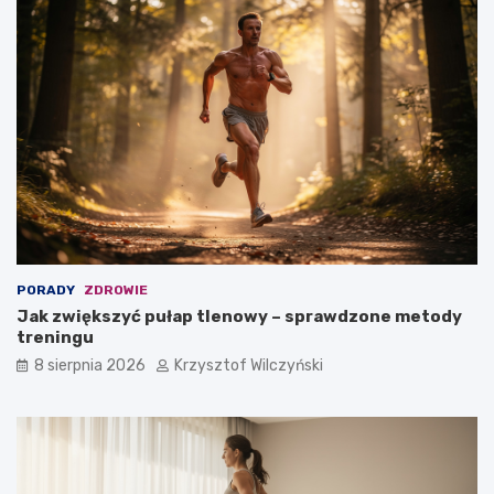
o
d
f
e
i
a
r
l
m
n
y
y
?
m
w
y
b
o
r
e
m
PORADY
ZDROWIE
?
Jak zwiększyć pułap tlenowy – sprawdzone metody
treningu
8 sierpnia 2026
Krzysztof Wilczyński