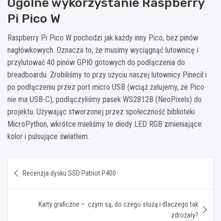
Ogólne wykorzystanie Raspberry
Pi Pico W
Raspberry Pi Pico W pochodzi jak każdy inny Pico, bez pinów
nagłówkowych. Oznacza to, że musimy wyciągnąć lutownicę i
przylutować 40 pinów GPIO gotowych do podłączenia do
breadboardu. Zrobiliśmy to przy użyciu naszej lutownicy Pinecil i
po podłączeniu przez port micro USB (wciąż żałujemy, że Pico
nie ma USB-C), podłączyliśmy pasek WS2812B (NeoPixels) do
projektu. Używając stworzonej przez społeczność biblioteki
MicroPython, wkrótce mieliśmy te diody LED RGB zmieniające
kolor i pulsujące światłem.
Nawigacja
Recenzja dysku SSD Patriot P400
wpisu
Karty graficzne – czym są, do czego służą i dlaczego tak
zdrożały?