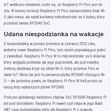
IoT wielkości miniaturki, czuło się, że Raspberry Pi Pico jest do
tyłu. W naszej recenzji Raspberry Pi Pico zaznaczyliśmy brak Wi-
Fi jako minus, ale nadal kochamy mikrokontroler za 4 dolary, który
przyniósł światu RP2040 SoC.
Udana niespodzianka na wakacje
Z niespodzianką w postaci premiery w czerwcu 2022 roku,
widzimy nowe Raspberry Pi Pico, tym razem poprawiające jedno
z zaniedbań. Raspberry Pi Pico W to mikrokontroler za 6 dolarów,
który wygląda podobnie jak jego poprzednik, ale pod malutką
srebrną obudową kryje się układ Wi-Fi, który przenosi Pico w
świat IoT. Może nie jest to pierwsza płytka RP2040 oferująca Wi-
Fi – ale jesteśmy pewni, że Raspberry Pi Pico W trafi prosto na
naszą listę najlepszych płytek RP2040.
Podczas globalnego niedoboru chipów, SoC RP2040 Raspberry Pi
był pod dostatkiem. Raspberry Pi nawet użył chipa w jego Build
HAT Lego kompatybilne płyty dla Raspberry Pi z powodu