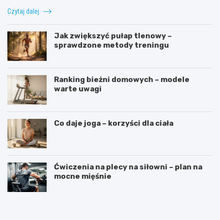
Czytaj dalej
Jak zwiększyć pułap tlenowy –
sprawdzone metody treningu
Ranking bieżni domowych – modele
warte uwagi
Co daje joga – korzyści dla ciała
Ćwiczenia na plecy na siłowni – plan na
mocne mięśnie
J
D
a
l
k
a
w
k