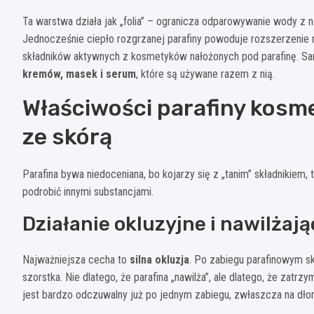
Ta warstwa działa jak „folia” – ogranicza odparowywanie wody z n
Jednocześnie ciepło rozgrzanej parafiny powoduje rozszerzenie n
składników aktywnych z kosmetyków nałożonych pod parafinę. Sam
kremów, masek i serum
, które są używane razem z nią.
Właściwości parafiny kosme
ze skórą
Parafina bywa niedoceniana, bo kojarzy się z „tanim” składnikiem,
podrobić innymi substancjami.
Działanie okluzyjne i nawilżaj
Najważniejsza cecha to
silna okluzja
. Po zabiegu parafinowym sk
szorstka. Nie dlatego, że parafina „nawilża”, ale dlatego, że zatr
jest bardzo odczuwalny już po jednym zabiegu, zwłaszcza na dłon