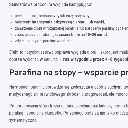
Standardowa procedura wygląda następująco:
peeling dłoni (mechaniczny lub enzymatyczny),
nałożenie
intensywnie odżywczego kremu lub maski
,
zanurzenie dłoni w rozgrzanej parafinie lub nałożenie parafiny pędzle
zabezpieczenie folią i rękawicami frotte na
10–20 minut
,
zdjęcie zastygłej parafiny w całości.
Efekt to natychmiastowa poprawa wyglądu dłoni – skóra jest mięk
dobrze wykonać w serii, np.
1 raz w tygodniu przez 4–6 tygodni
Parafina na stopy – wsparcie p
Na stopach parafina sprawdza się zwłaszcza u osób z suchym, twa
medycznego ani prawidłowego skrócenia zrogowaceń, ale mocno
Po opracowaniu stóp (frezarka, tarka, peeling) nakłada się serum 
parafinę i specjalne skarpetki. Po zabiegu pięty są nie tylko głads
systematyczna.