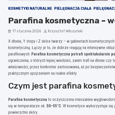
KOSMETYKI NATURALNE
PIELĘGNACJA CIAŁA
PIELĘGNAC
Parafina kosmetyczna – w
17 stycznia 2026
Krzysztof Wilczyński
X dłonie, Y stopy i Z skóra twarzy – w gabinetach kosmetycznych
kosmetyczną. Łączy je to, że dobrze reagują na intensywne okluzj
parafinowych.
Parafina kosmetyczna potrafi spektakularnie p
ograniczenia, o których lepiej wiedzieć, zanim trafi na dłonie czy
właściwości, przez konkretne zastosowania, aż po bezpieczeństw
praktycznym spojrzeniem na realne efekty.
Czym jest parafina kosmetyc
Parafina kosmetyczna
to oczyszczona mieszanina węglowodorów,
się w temperaturze ok.
50–55°C
. W kosmetyce wykorzystuje się je
powierzchni skóry.