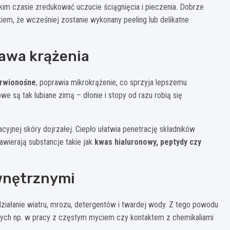
tkim czasie zredukować uczucie ściągnięcia i pieczenia. Dobrze
iem, że wcześniej zostanie wykonany peeling lub delikatne
rawa krążenia
krwionośne
, poprawia mikrokrążenie, co sprzyja lepszemu
owe są tak lubiane zimą – dłonie i stopy od razu robią się
jnej skóry dojrzałej. Ciepło ułatwia penetrację składników
awierają substancje takie jak
kwas hialuronowy, peptydy czy
wnętrznymi
działanie wiatru, mrozu, detergentów i twardej wody. Z tego powodu
nych np. w pracy z częstym myciem czy kontaktem z chemikaliami