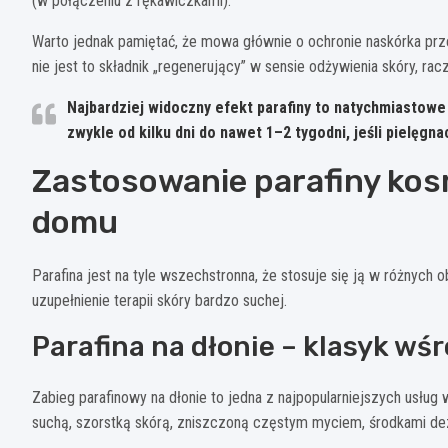
(w połączeniu z rękawiczkami).
Warto jednak pamiętać, że mowa głównie o ochronie naskórka pr
nie jest to składnik „regenerujący” w sensie odżywienia skóry, ra
Najbardziej widoczny efekt parafiny to natychmiastowe 
zwykle od kilku dni do nawet 1–2 tygodni, jeśli pielęg
Zastosowanie parafiny kosm
domu
Parafina jest na tyle wszechstronna, że stosuje się ją w różnych
uzupełnienie terapii skóry bardzo suchej.
Parafina na dłonie – klasyk w
Zabieg parafinowy na dłonie to jedna z najpopularniejszych usłu
suchą, szorstką skórą, zniszczoną częstym myciem, środkami dez