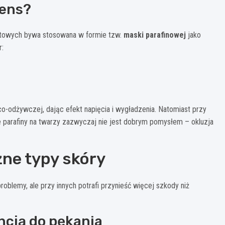
sens?
netowych bywa stosowana w formie tzw.
maski parafinowej
jako
r:
ąco-odżywczej, dając efekt napięcia i wygładzenia. Natomiast przy
e parafiny na twarzy zazwyczaj nie jest dobrym pomysłem – okluzja
żne typy skóry
problemy, ale przy innych potrafi przynieść więcej szkody niż
ncją do pękania