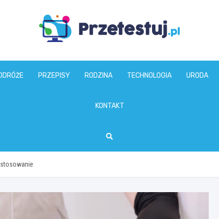
przetestuj.pl
ODRÓŻE
PRZEPISY
RODZINA
TECHNOLOGIA
URODA
KONTAKT
zastosowanie