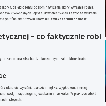
askórka, dzięki czemu poziom nawilżenia skóry wyraźnie rośnie.
aczyń krwionośnych, lepsze ukrwienie tkanek i szybsze wnikanie
a parafina nie odżywia skóry, ale
zwiększa skuteczność
tycznej – co faktycznie robi
 tymczasem ma kilka bardzo konkretnych zalet, które trudno
ące
óra staje się wyraźnie bardziej miękka, wygładzona i mniej
zymuje wodę i zapobiega jej uciekaniu z naskórka. W praktyce efekt
iach i stopach.