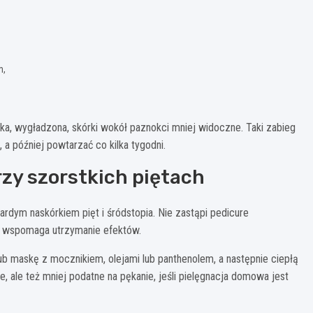
m,
ka, wygładzona, skórki wokół paznokci mniej widoczne. Taki zabieg
, a później powtarzać co kilka tygodni.
rzy szorstkich piętach
rdym naskórkiem pięt i śródstopia. Nie zastąpi pedicure
 wspomaga utrzymanie efektów.
lub maskę z mocznikiem, olejami lub panthenolem, a następnie ciepłą
ze, ale też mniej podatne na pękanie, jeśli pielęgnacja domowa jest