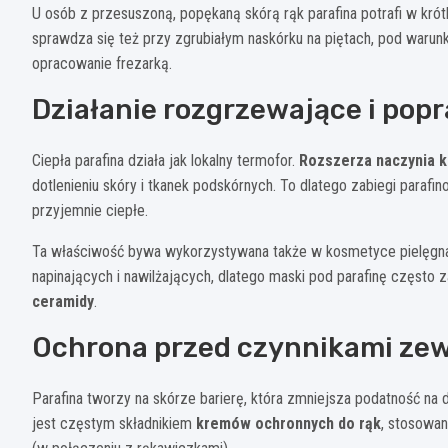
U osób z przesuszoną, popękaną skórą rąk parafina potrafi w kró
sprawdza się też przy zgrubiałym naskórku na piętach, pod warunk
opracowanie frezarką.
Działanie rozgrzewające i pop
Ciepła parafina działa jak lokalny termofor.
Rozszerza naczynia 
dotlenieniu skóry i tkanek podskórnych. To dlatego zabiegi parafin
przyjemnie ciepłe.
Ta właściwość bywa wykorzystywana także w kosmetyce pielęgnacy
napinających i nawilżających, dlatego maski pod parafinę często z
ceramidy
.
Ochrona przed czynnikami ze
Parafina tworzy na skórze barierę, która zmniejsza podatność na 
jest częstym składnikiem
kremów ochronnych do rąk
, stosowa