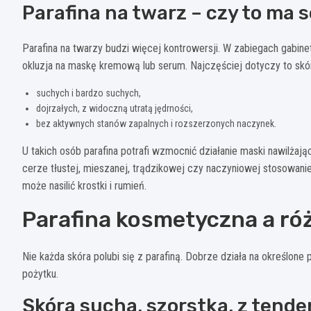
Parafina na twarz – czy to ma 
Parafina na twarzy budzi więcej kontrowersji. W zabiegach gabi
okluzja na maskę kremową lub serum. Najczęściej dotyczy to skó
suchych i bardzo suchych,
dojrzałych, z widoczną utratą jędrności,
bez aktywnych stanów zapalnych i rozszerzonych naczynek.
U takich osób parafina potrafi wzmocnić działanie maski nawilżaj
cerze tłustej, mieszanej, trądzikowej czy naczyniowej stosowani
może nasilić krostki i rumień.
Parafina kosmetyczna a ró
Nie każda skóra polubi się z parafiną. Dobrze działa na określone 
pożytku.
Skóra sucha, szorstka, z tende