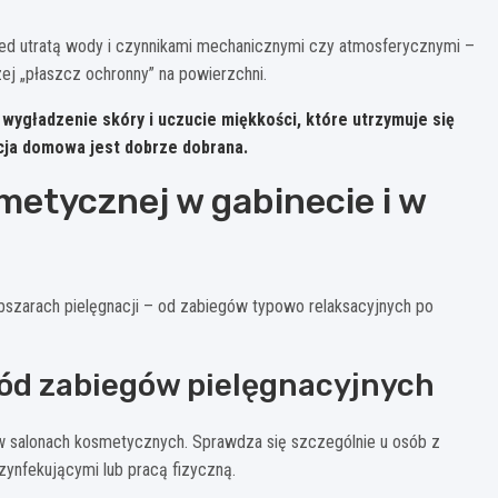
zed utratą wody i czynnikami mechanicznymi czy atmosferycznymi –
czej „płaszcz ochronny” na powierzchni.
wygładzenie skóry i uczucie miękkości, które utrzymuje się
nacja domowa jest dobrze dobrana.
etycznej w gabinecie i w
 obszarach pielęgnacji – od zabiegów typowo relaksacyjnych po
śród zabiegów pielęgnacyjnych
g w salonach kosmetycznych. Sprawdza się szczególnie u osób z
ynfekującymi lub pracą fizyczną.