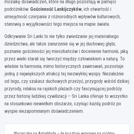
mozaikę doświadczeń, które na długo pozostają w pamięci
podróżników.
Gościnność Lankijczyków
, ich otwartość i
umiejętność czerpania z różnorodnych wpływów kulturowych,
stanowią o wyjątkowości tego miejsca na mapie świata.
Odkrywanie Sri Lanki to nie tylko zwiedzanie jej materialnego
dziedzictwa, ale także zanurzenie się w jej duchowej głębi,
poznanie gościnności jej mieszkańców i docenienie harmonii, jaką
przez wieki starali się tworzyć między człowiekiem a naturą. To
właśnie ta harmonia, mimo historycznych zawirowań, pozostaje
jedną z największych atrakcji tej niezwykłej wyspy. Niezależnie
od tego, czy szukasz duchowych przeżyć, przygody wśród dzikiej
przyrody, relaksu na rajskich plażach czy fascynującej podróży
przez historię ludzkiej cywilizacji – Sri Lanka oferuje to wszystko
na stosunkowo niewielkim obszarze, czyniąc każdą podróż po
wyspie niezapomnianym doświadczeniem.
Nawigacja
Wycieczka na Antarktydę – ile kosztuje wyprawa na siódmy