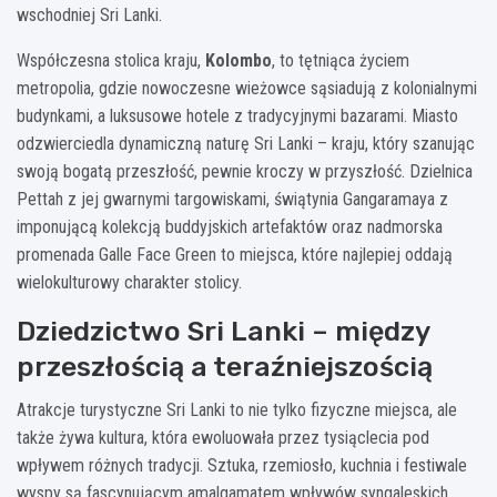
wschodniej Sri Lanki.
Współczesna stolica kraju,
Kolombo
, to tętniąca życiem
metropolia, gdzie nowoczesne wieżowce sąsiadują z kolonialnymi
budynkami, a luksusowe hotele z tradycyjnymi bazarami. Miasto
odzwierciedla dynamiczną naturę Sri Lanki – kraju, który szanując
swoją bogatą przeszłość, pewnie kroczy w przyszłość. Dzielnica
Pettah z jej gwarnymi targowiskami, świątynia Gangaramaya z
imponującą kolekcją buddyjskich artefaktów oraz nadmorska
promenada Galle Face Green to miejsca, które najlepiej oddają
wielokulturowy charakter stolicy.
Dziedzictwo Sri Lanki – między
przeszłością a teraźniejszością
Atrakcje turystyczne Sri Lanki to nie tylko fizyczne miejsca, ale
także żywa kultura, która ewoluowała przez tysiąclecia pod
wpływem różnych tradycji. Sztuka, rzemiosło, kuchnia i festiwale
wyspy są fascynującym amalgamatem wpływów syngaleskich,