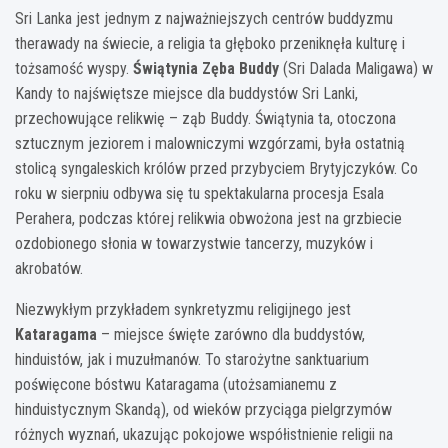
Sri Lanka jest jednym z najważniejszych centrów buddyzmu
therawady na świecie, a religia ta głęboko przeniknęła kulturę i
tożsamość wyspy.
Świątynia Zęba Buddy
(Sri Dalada Maligawa) w
Kandy to najświętsze miejsce dla buddystów Sri Lanki,
przechowujące relikwię – ząb Buddy. Świątynia ta, otoczona
sztucznym jeziorem i malowniczymi wzgórzami, była ostatnią
stolicą syngaleskich królów przed przybyciem Brytyjczyków. Co
roku w sierpniu odbywa się tu spektakularna procesja Esala
Perahera, podczas której relikwia obwożona jest na grzbiecie
ozdobionego słonia w towarzystwie tancerzy, muzyków i
akrobatów.
Niezwykłym przykładem synkretyzmu religijnego jest
Kataragama
– miejsce święte zarówno dla buddystów,
hinduistów, jak i muzułmanów. To starożytne sanktuarium
poświęcone bóstwu Kataragama (utożsamianemu z
hinduistycznym Skandą), od wieków przyciąga pielgrzymów
różnych wyznań, ukazując pokojowe współistnienie religii na