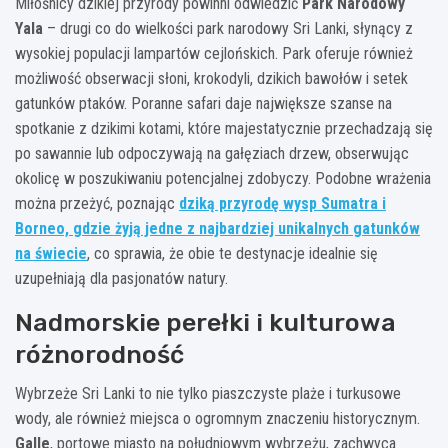
Miłośnicy dzikiej przyrody powinni odwiedzić
Park Narodowy
Yala
– drugi co do wielkości park narodowy Sri Lanki, słynący z
wysokiej populacji lampartów cejlońskich. Park oferuje również
możliwość obserwacji słoni, krokodyli, dzikich bawołów i setek
gatunków ptaków. Poranne safari daje największe szanse na
spotkanie z dzikimi kotami, które majestatycznie przechadzają się
po sawannie lub odpoczywają na gałęziach drzew, obserwując
okolicę w poszukiwaniu potencjalnej zdobyczy. Podobne wrażenia
można przeżyć, poznając
dziką przyrodę wysp Sumatra i
Borneo, gdzie żyją jedne z najbardziej unikalnych gatunków
na świecie
, co sprawia, że obie te destynacje idealnie się
uzupełniają dla pasjonatów natury.
Nadmorskie perełki i kulturowa
różnorodność
Wybrzeże Sri Lanki to nie tylko piaszczyste plaże i turkusowe
wody, ale również miejsca o ogromnym znaczeniu historycznym.
Galle
, portowe miasto na południowym wybrzeżu, zachwyca