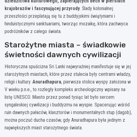
dziedzictwa kulturowego, zapierających dech w piersiach
krajobrazów i fascynującej przyrody
. Ślady kolonialnej
przeszłości przeplatają się tu z buddyjskimi świątyniami i
hinduistycznymi sanktuariami, tworząc mozaikę, która zachwyca
podróżników z całego świata.
Starożytne miasta – świadkowie
świetności dawnych cywilizacji
Historyczna spuścizna Sri Lanki najwyraźniej manifestuje się w jej
starożytnych miastach, które przez stulecia były centrami władzy,
religii i kultury.
Anuradhapura
, pierwsza stolica wyspy założona w
V wieku p.n.e., to rozległy kompleks archeologiczny wpisany na
listę UNESCO. Miasto przez ponad tysiąc lat było sercem
syngaleskiej cywilizacji i buddyzmu na wyspie. Spacerując wśród
ruin dawnych pałaców, klasztorów i monumentalnych stup (dagob),
można poczuć ducha czasów, gdy Anuradhapura była jednym z
największych miast starożytnego świata.