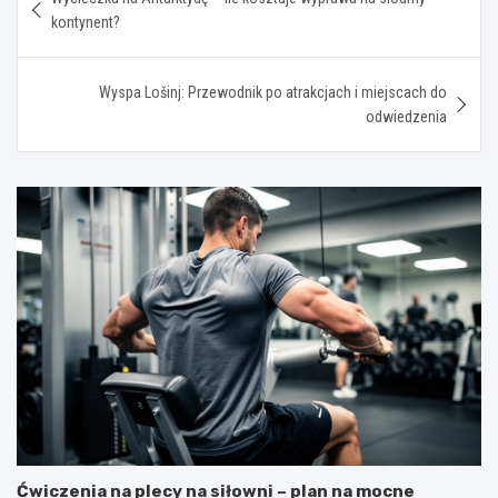
wpisu
kontynent?
Wyspa Lošinj: Przewodnik po atrakcjach i miejscach do
odwiedzenia
Ćwiczenia na plecy na siłowni – plan na mocne