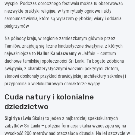
wyspie. Podczas corocznego festiwalu można tu obserwować
niezwykłe praktyki religijne, w tym rytuały ogniowe i akty
samoumartwienia, które są wyrazem głębokiej wiary i oddania
pielgrzymów.
Na północy kraju, w regionie zamieszkanym głównie przez
Tamilów, znajdują się liczne hinduistyczne świątynie, z których
najważniejsza to
Nallur Kandaswamy
w Jaffnie – centrum
duchowe tamilskiej społeczności Sri Lanki. Ta bogato zdobiona
świątynia, z charakterystycznymi wieżami pokrytymi złotem,
stanowi doskonały przykład drawidyjskiej architektury sakralnej i
przypomina o wielokulturowym charakterze wyspy.
Cuda natury i kolonialne
dziedzictwo
Sigiriya
(Lwia Skała) to jeden z najbardziej spektakularnych
zabytków Sri Lanki – potężna formacja skalna wznosząca się na
wysokość 200 metrów nad otaczającą dżunglą. Na jej szczycie w