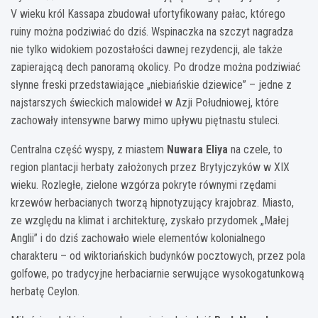
V wieku król Kassapa zbudował ufortyfikowany pałac, którego
ruiny można podziwiać do dziś. Wspinaczka na szczyt nagradza
nie tylko widokiem pozostałości dawnej rezydencji, ale także
zapierającą dech panoramą okolicy. Po drodze można podziwiać
słynne freski przedstawiające „niebiańskie dziewice” – jedne z
najstarszych świeckich malowideł w Azji Południowej, które
zachowały intensywne barwy mimo upływu piętnastu stuleci.
Centralna część wyspy, z miastem
Nuwara Eliya
na czele, to
region plantacji herbaty założonych przez Brytyjczyków w XIX
wieku. Rozległe, zielone wzgórza pokryte równymi rzędami
krzewów herbacianych tworzą hipnotyzujący krajobraz. Miasto,
ze względu na klimat i architekturę, zyskało przydomek „Małej
Anglii” i do dziś zachowało wiele elementów kolonialnego
charakteru – od wiktoriańskich budynków pocztowych, przez pola
golfowe, po tradycyjne herbaciarnie serwujące wysokogatunkową
herbatę Ceylon.