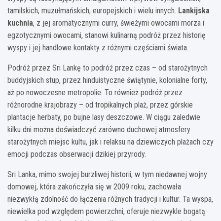
tamilskich, muzułmańskich, europejskich i wielu innych.
Lankijska
kuchnia
, z jej aromatycznymi curry, świeżymi owocami morza i
egzotycznymi owocami, stanowi kulinarną podróż przez historię
wyspy i jej handlowe kontakty z różnymi częściami świata.
Podróż przez Sri Lankę to podróż przez czas – od starożytnych
buddyjskich stup, przez hinduistyczne świątynie, kolonialne forty,
aż po nowoczesne metropolie. To również podróż przez
różnorodne krajobrazy – od tropikalnych plaż, przez górskie
plantacje herbaty, po bujne lasy deszczowe. W ciągu zaledwie
kilku dni można doświadczyć zarówno duchowej atmosfery
starożytnych miejsc kultu, jak i relaksu na dziewiczych plażach czy
emocji podczas obserwacji dzikiej przyrody.
Sri Lanka, mimo swojej burzliwej historii, w tym niedawnej wojny
domowej, która zakończyła się w 2009 roku, zachowała
niezwykłą zdolność do łączenia różnych tradycji i kultur. Ta wyspa,
niewielka pod względem powierzchni, oferuje niezwykle bogatą