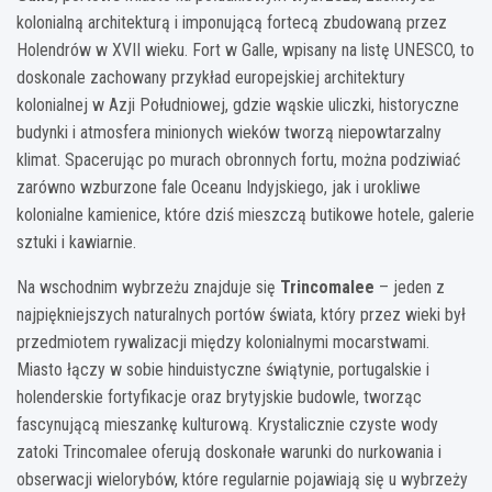
kolonialną architekturą i imponującą fortecą zbudowaną przez
Holendrów w XVII wieku. Fort w Galle, wpisany na listę UNESCO, to
doskonale zachowany przykład europejskiej architektury
kolonialnej w Azji Południowej, gdzie wąskie uliczki, historyczne
budynki i atmosfera minionych wieków tworzą niepowtarzalny
klimat. Spacerując po murach obronnych fortu, można podziwiać
zarówno wzburzone fale Oceanu Indyjskiego, jak i urokliwe
kolonialne kamienice, które dziś mieszczą butikowe hotele, galerie
sztuki i kawiarnie.
Na wschodnim wybrzeżu znajduje się
Trincomalee
– jeden z
najpiękniejszych naturalnych portów świata, który przez wieki był
przedmiotem rywalizacji między kolonialnymi mocarstwami.
Miasto łączy w sobie hinduistyczne świątynie, portugalskie i
holenderskie fortyfikacje oraz brytyjskie budowle, tworząc
fascynującą mieszankę kulturową. Krystalicznie czyste wody
zatoki Trincomalee oferują doskonałe warunki do nurkowania i
obserwacji wielorybów, które regularnie pojawiają się u wybrzeży