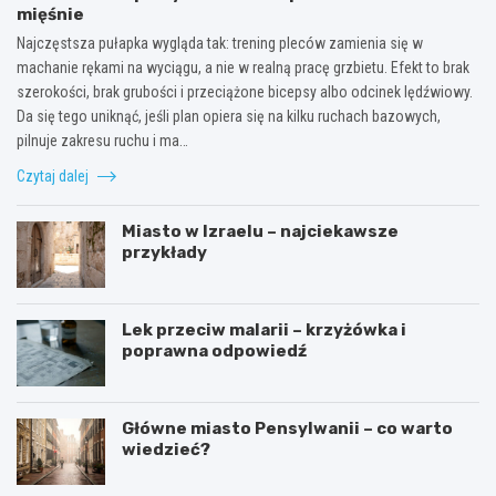
mięśnie
Najczęstsza pułapka wygląda tak: trening pleców zamienia się w
machanie rękami na wyciągu, a nie w realną pracę grzbietu. Efekt to brak
szerokości, brak grubości i przeciążone bicepsy albo odcinek lędźwiowy.
Da się tego uniknąć, jeśli plan opiera się na kilku ruchach bazowych,
pilnuje zakresu ruchu i ma…
Czytaj dalej
Miasto w Izraelu – najciekawsze
przykłady
Lek przeciw malarii – krzyżówka i
poprawna odpowiedź
Główne miasto Pensylwanii – co warto
wiedzieć?