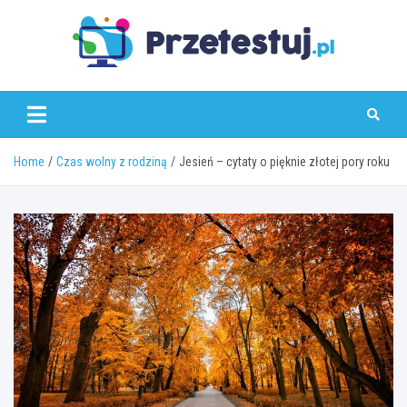
Skip
to
content
przetestuj.pl
Home
Czas wolny z rodziną
Jesień – cytaty o pięknie złotej pory roku