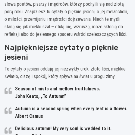
słowa poetów, pisarzy i mędrców, którzy pochylili się nad złotą
porą roku. Znajdziesz tu cytaty o pięknie jesieni, o jej melancholii,
o miłości, przemijaniu i mądrości dojrzewania. Niech te myśli
staną się jak miękki szal – otulą cię, wzruszą, może skłonią do
refleksji albo do jesiennego spaceru wśród szeleszczących liści.
Najpiękniejsze cytaty o pięknie
jesieni
Te cytaty o jesieni oddają jej niezwykły urok: złoto liści, miękkie
światło, ciszę i spokój, który spływa na świat u progu zimy.
Season of mists and mellow fruitfulness.
John Keats, „To Autumn”
Autumn is a second spring when every leaf is a flower.
Albert Camus
Delicious autumn! My very soul is wedded to it.