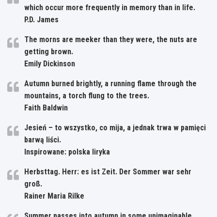
which occur more frequently in memory than in life.
P.D. James
The morns are meeker than they were, the nuts are
getting brown.
Emily Dickinson
Autumn burned brightly, a running flame through the
mountains, a torch flung to the trees.
Faith Baldwin
Jesień – to wszystko, co mija, a jednak trwa w pamięci
barwą liści.
Inspirowane: polska liryka
Herbsttag. Herr: es ist Zeit. Der Sommer war sehr
groß.
Rainer Maria Rilke
Summer passes into autumn in some unimaginable