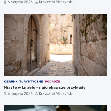
6 sierpnia 2026
Krzysztof Wilczyński
y
e
d
i
o
d
f
e
i
a
r
l
m
n
y
y
?
m
w
y
b
o
r
e
m
?
KIERUNKI TURYSTYCZNE
PODRÓŻE
Miasto w Izraelu – najciekawsze przykłady
6 sierpnia 2026
Krzysztof Wilczyński