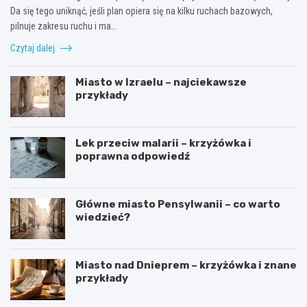
Da się tego uniknąć, jeśli plan opiera się na kilku ruchach bazowych,
pilnuje zakresu ruchu i ma…
Czytaj dalej
Miasto w Izraelu – najciekawsze
przykłady
Lek przeciw malarii – krzyżówka i
poprawna odpowiedź
Główne miasto Pensylwanii – co warto
wiedzieć?
Miasto nad Dnieprem – krzyżówka i znane
przykłady
J
D