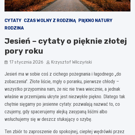
CYTATY
CZAS WOLNY Z RODZINĄ
PIĘKNO NATURY
RODZINA
Jesień – cytaty o pięknie złotej
pory roku
17 stycznia 2026
Krzysztof Wilczyński
Jesień ma w sobie coś z cichego pożegnania i łagodnego „do
zobaczenia”. Złote liście, mgły o poranku, pierwsze chłody –
wszystko przypomina nam, że nic nie trwa wiecznie, a jednak
właśnie w przemijaniu ukryte jest niezwykłe piękno. Dlatego tak
chętnie sięgamy po jesienne cytaty: pozwalają nazwać to, co
czujemy, gdy spacerujemy alejką zasypaną liśćmi albo
wsłuchujemy się w deszcz stukający o szybę.
Ten zbiór to zaproszenie do spokojnej, ciepłej wędrówki przez