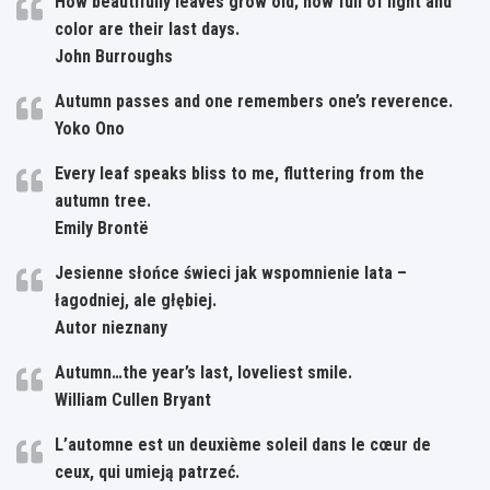
How beautifully leaves grow old; how full of light and
color are their last days.
John Burroughs
Autumn passes and one remembers one’s reverence.
Yoko Ono
Every leaf speaks bliss to me, fluttering from the
autumn tree.
Emily Brontë
Jesienne słońce świeci jak wspomnienie lata –
łagodniej, ale głębiej.
Autor nieznany
Autumn…the year’s last, loveliest smile.
William Cullen Bryant
L’automne est un deuxième soleil dans le cœur de
ceux, qui umieją patrzeć.