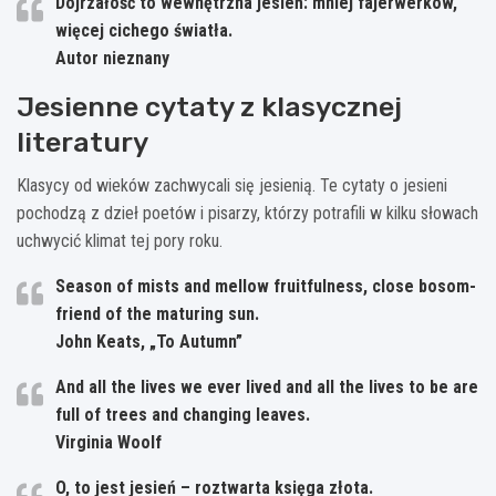
Dojrzałość to wewnętrzna jesień: mniej fajerwerków,
więcej cichego światła.
Autor nieznany
Jesienne cytaty z klasycznej
literatury
Klasycy od wieków zachwycali się jesienią. Te cytaty o jesieni
pochodzą z dzieł poetów i pisarzy, którzy potrafili w kilku słowach
uchwycić klimat tej pory roku.
Season of mists and mellow fruitfulness, close bosom-
friend of the maturing sun.
John Keats, „To Autumn”
And all the lives we ever lived and all the lives to be are
full of trees and changing leaves.
Virginia Woolf
O, to jest jesień – roztwarta księga złota.