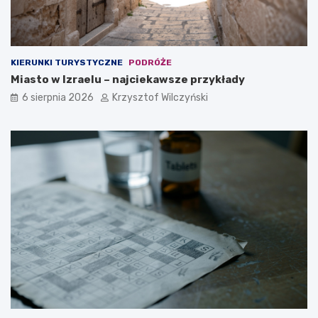
o
r
e
m
?
KIERUNKI TURYSTYCZNE
PODRÓŻE
Miasto w Izraelu – najciekawsze przykłady
6 sierpnia 2026
Krzysztof Wilczyński