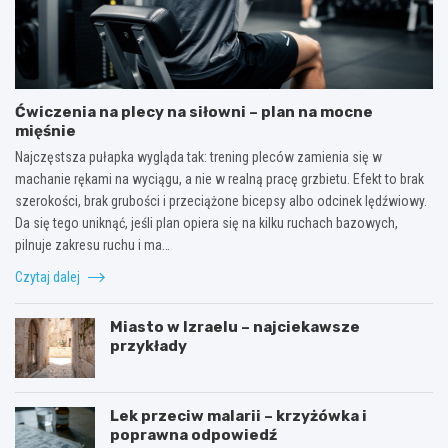
Ćwiczenia na plecy na siłowni – plan na mocne
mięśnie
Najczęstsza pułapka wygląda tak: trening pleców zamienia się w
machanie rękami na wyciągu, a nie w realną pracę grzbietu. Efekt to brak
szerokości, brak grubości i przeciążone bicepsy albo odcinek lędźwiowy.
Da się tego uniknąć, jeśli plan opiera się na kilku ruchach bazowych,
pilnuje zakresu ruchu i ma…
Czytaj dalej
Miasto w Izraelu – najciekawsze
przykłady
Lek przeciw malarii – krzyżówka i
poprawna odpowiedź