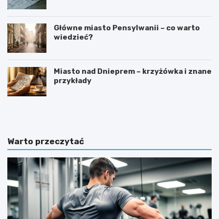
Główne miasto Pensylwanii – co warto
wiedzieć?
Miasto nad Dnieprem – krzyżówka i znane
przykłady
J
D
a
l
k
a
w
k
y
o
Warto przeczytać
b
g
r
o
a
m
ć
o
s
n
p
i
r
t
z
o
ę
r