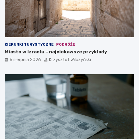
y
b
o
r
e
m
?
KIERUNKI TURYSTYCZNE
PODRÓŻE
Miasto w Izraelu – najciekawsze przykłady
6 sierpnia 2026
Krzysztof Wilczyński