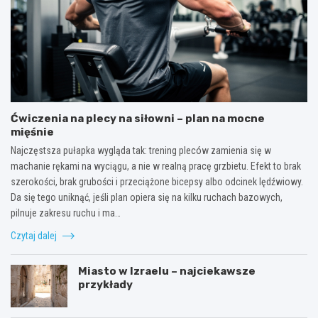
Ćwiczenia na plecy na siłowni – plan na mocne
mięśnie
Najczęstsza pułapka wygląda tak: trening pleców zamienia się w
machanie rękami na wyciągu, a nie w realną pracę grzbietu. Efekt to brak
szerokości, brak grubości i przeciążone bicepsy albo odcinek lędźwiowy.
Da się tego uniknąć, jeśli plan opiera się na kilku ruchach bazowych,
pilnuje zakresu ruchu i ma…
Czytaj dalej
Miasto w Izraelu – najciekawsze
przykłady