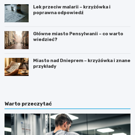
Lek przeciw malarii – krzyżówka i
poprawna odpowiedź
Główne miasto Pensylwanii – co warto
wiedzieć?
Miasto nad Dnieprem – krzyżówka i znane
przykłady
J
D
a
l
k
a
w
k
y
o
Warto przeczytać
b
g
r
o
a
m
ć
o
s
n
p
i