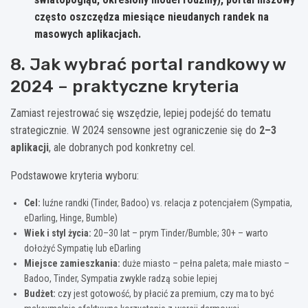
często oszczędza miesiące nieudanych randek na
masowych aplikacjach.
8. Jak wybrać portal randkowy w
2024 – praktyczne kryteria
Zamiast rejestrować się wszędzie, lepiej podejść do tematu
strategicznie. W 2024 sensowne jest ograniczenie się do
2–3
aplikacji
, ale dobranych pod konkretny cel.
Podstawowe kryteria wyboru:
Cel:
luźne randki (Tinder, Badoo) vs. relacja z potencjałem (Sympatia,
eDarling, Hinge, Bumble)
Wiek i styl życia:
20–30 lat – prym Tinder/Bumble; 30+ – warto
dołożyć Sympatię lub eDarling
Miejsce zamieszkania:
duże miasto – pełna paleta; małe miasto –
Badoo, Tinder, Sympatia zwykle radzą sobie lepiej
Budżet:
czy jest gotowość, by płacić za premium, czy ma to być