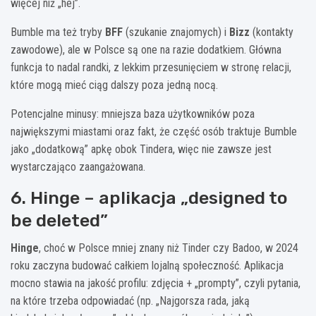
więcej niż „hej”.
Bumble ma też tryby
BFF
(szukanie znajomych) i
Bizz
(kontakty
zawodowe), ale w Polsce są one na razie dodatkiem. Główna
funkcja to nadal randki, z lekkim przesunięciem w stronę relacji,
które mogą mieć ciąg dalszy poza jedną nocą.
Potencjalne minusy: mniejsza baza użytkowników poza
największymi miastami oraz fakt, że część osób traktuje Bumble
jako „dodatkową” apkę obok Tindera, więc nie zawsze jest
wystarczająco zaangażowana.
6. Hinge – aplikacja „designed to
be deleted”
Hinge
, choć w Polsce mniej znany niż Tinder czy Badoo, w 2024
roku zaczyna budować całkiem lojalną społeczność. Aplikacja
mocno stawia na jakość profilu: zdjęcia + „prompty”, czyli pytania,
na które trzeba odpowiadać (np. „Najgorsza rada, jaką