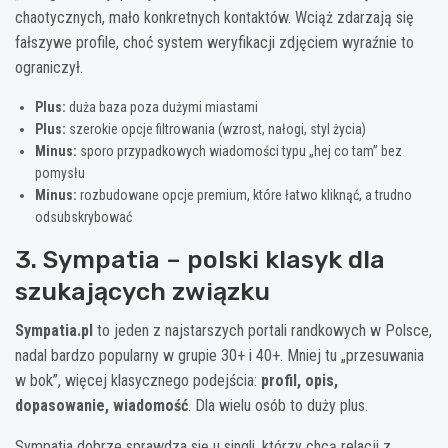
chaotycznych, mało konkretnych kontaktów. Wciąż zdarzają się
fałszywe profile, choć system weryfikacji zdjęciem wyraźnie to
ograniczył.
Plus:
duża baza poza dużymi miastami
Plus:
szerokie opcje filtrowania (wzrost, nałogi, styl życia)
Minus:
sporo przypadkowych wiadomości typu „hej co tam” bez
pomysłu
Minus:
rozbudowane opcje premium, które łatwo kliknąć, a trudno
odsubskrybować
3. Sympatia – polski klasyk dla
szukających związku
Sympatia.pl
to jeden z najstarszych portali randkowych w Polsce,
nadal bardzo popularny w grupie 30+ i 40+. Mniej tu „przesuwania
w bok”, więcej klasycznego podejścia:
profil, opis,
dopasowanie, wiadomość
. Dla wielu osób to duży plus.
Sympatia dobrze sprawdza się u singli, którzy chcą relacji z