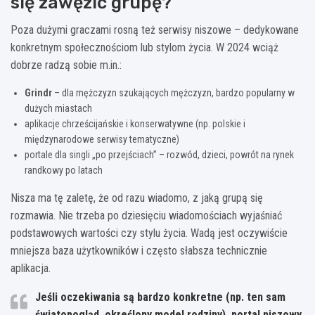
się zawęzić grupę?
Poza dużymi graczami rosną też serwisy niszowe – dedykowane
konkretnym społecznościom lub stylom życia. W 2024 wciąż
dobrze radzą sobie m.in.:
Grindr
– dla mężczyzn szukających mężczyzn, bardzo popularny w
dużych miastach
aplikacje chrześcijańskie i konserwatywne (np. polskie i
międzynarodowe serwisy tematyczne)
portale dla singli „po przejściach” – rozwód, dzieci, powrót na rynek
randkowy po latach
Nisza ma tę zaletę, że od razu wiadomo, z jaką grupą się
rozmawia. Nie trzeba po dziesięciu wiadomościach wyjaśniać
podstawowych wartości czy stylu życia. Wadą jest oczywiście
mniejsza baza użytkowników i często słabsza technicznie
aplikacja.
Jeśli oczekiwania są bardzo konkretne (np. ten sam
światopogląd, określony model rodziny), portal niszowy