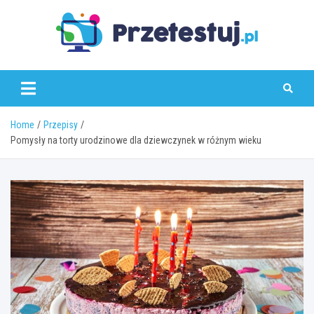
Skip
to
content
przetestuj.pl
Home
Przepisy
Pomysły na torty urodzinowe dla dziewczynek w różnym wieku