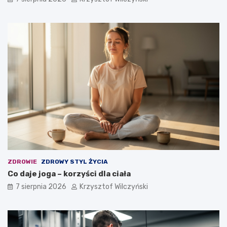
w
i
y
e
d
i
o
d
f
e
i
a
r
l
m
n
y
y
?
m
w
y
b
o
r
e
m
ZDROWIE
ZDROWY STYL ŻYCIA
?
Co daje joga – korzyści dla ciała
7 sierpnia 2026
Krzysztof Wilczyński