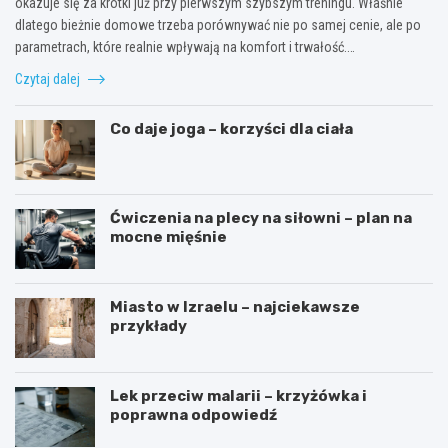
okazuje się za krótki już przy pierwszym szybszym treningu. Właśnie
dlatego bieżnie domowe trzeba porównywać nie po samej cenie, ale po
parametrach, które realnie wpływają na komfort i trwałość.…
Czytaj dalej
Co daje joga – korzyści dla ciała
Ćwiczenia na plecy na siłowni – plan na
mocne mięśnie
Miasto w Izraelu – najciekawsze
przykłady
Lek przeciw malarii – krzyżówka i
poprawna odpowiedź
J
D