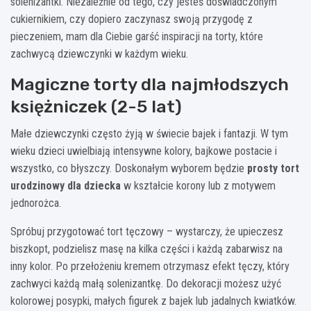
solenizantki. Niezależnie od tego, czy jesteś doświadczonym
cukiernikiem, czy dopiero zaczynasz swoją przygodę z
pieczeniem, mam dla Ciebie garść inspiracji na torty, które
zachwycą dziewczynki w każdym wieku.
Magiczne torty dla najmłodszych
księżniczek (2-5 lat)
Małe dziewczynki często żyją w świecie bajek i fantazji. W tym
wieku dzieci uwielbiają intensywne kolory, bajkowe postacie i
wszystko, co błyszczy. Doskonałym wyborem będzie
prosty tort
urodzinowy dla dziecka
w kształcie korony lub z motywem
jednorożca.
Spróbuj przygotować tort tęczowy – wystarczy, że upieczesz
biszkopt, podzielisz masę na kilka części i każdą zabarwisz na
inny kolor. Po przełożeniu kremem otrzymasz efekt tęczy, który
zachwyci każdą małą solenizantkę. Do dekoracji możesz użyć
kolorowej posypki, małych figurek z bajek lub jadalnych kwiatków.