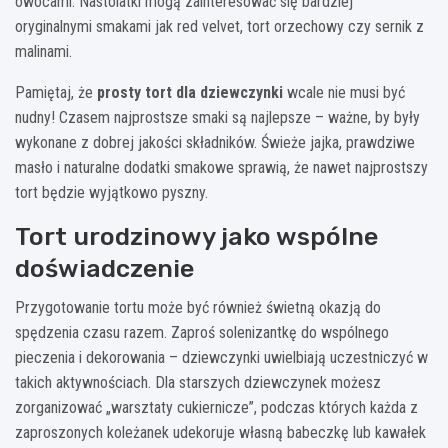
owocami. Nastolatki mogą zainteresować się bardziej
oryginalnymi smakami jak red velvet, tort orzechowy czy sernik z
malinami.
Pamiętaj, że
prosty tort dla dziewczynki
wcale nie musi być
nudny! Czasem najprostsze smaki są najlepsze – ważne, by były
wykonane z dobrej jakości składników. Świeże jajka, prawdziwe
masło i naturalne dodatki smakowe sprawią, że nawet najprostszy
tort będzie wyjątkowo pyszny.
Tort urodzinowy jako wspólne
doświadczenie
Przygotowanie tortu może być również świetną okazją do
spędzenia czasu razem. Zaproś solenizantkę do wspólnego
pieczenia i dekorowania – dziewczynki uwielbiają uczestniczyć w
takich aktywnościach. Dla starszych dziewczynek możesz
zorganizować „warsztaty cukiernicze”, podczas których każda z
zaproszonych koleżanek udekoruje własną babeczkę lub kawałek