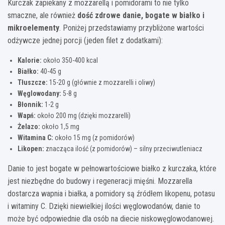
Kurczak zapiekany z mozzarellą i pomidorami to nie tylko
smaczne, ale również
dość zdrowe danie, bogate w białko i
mikroelementy
. Poniżej przedstawiamy przybliżone wartości
odżywcze jednej porcji (jeden filet z dodatkami):
Kalorie:
około 350-400 kcal
Białko:
40-45 g
Tłuszcze:
15-20 g (głównie z mozzarelli i oliwy)
Węglowodany:
5-8 g
Błonnik:
1-2 g
Wapń:
około 200 mg (dzięki mozzarelli)
Żelazo:
około 1,5 mg
Witamina C:
około 15 mg (z pomidorów)
Likopen:
znacząca ilość (z pomidorów) – silny przeciwutleniacz
Danie to jest bogate w pełnowartościowe białko z kurczaka, które
jest niezbędne do budowy i regeneracji mięśni. Mozzarella
dostarcza wapnia i białka, a pomidory są źródłem likopenu, potasu
i witaminy C. Dzięki niewielkiej ilości węglowodanów, danie to
może być odpowiednie dla osób na diecie niskowęglowodanowej.