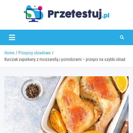
Skip
to
content
przetestuj.pl
Home
Przepisy obiadowe
Kurczak zapiekany z mozzarellą i pomidorami – przepis na szybki obiad