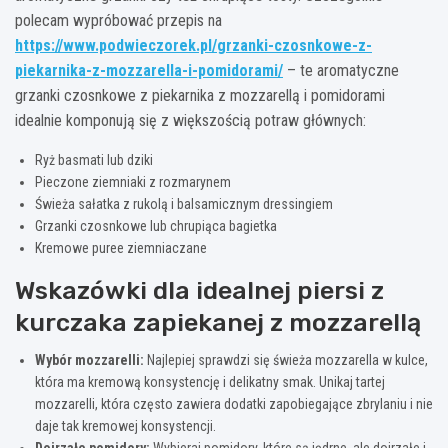
polecam wypróbować przepis na
https://www.podwieczorek.pl/grzanki-czosnkowe-z-
piekarnika-z-mozzarella-i-pomidorami/
– te aromatyczne
grzanki czosnkowe z piekarnika z mozzarellą i pomidorami
idealnie komponują się z większością potraw głównych:
Ryż basmati lub dziki
Pieczone ziemniaki z rozmarynem
Świeża sałatka z rukolą i balsamicznym dressingiem
Grzanki czosnkowe lub chrupiąca bagietka
Kremowe puree ziemniaczane
Wskazówki dla idealnej piersi z
kurczaka zapiekanej z mozzarellą
Wybór mozzarelli:
Najlepiej sprawdzi się świeża mozzarella w kulce,
która ma kremową konsystencję i delikatny smak. Unikaj tartej
mozzarelli, która często zawiera dodatki zapobiegające zbrylaniu i nie
daje tak kremowej konsystencji.
Dojrzałe pomidory:
Wybieraj pomidory, które są jędrne, ale dojrzałe i