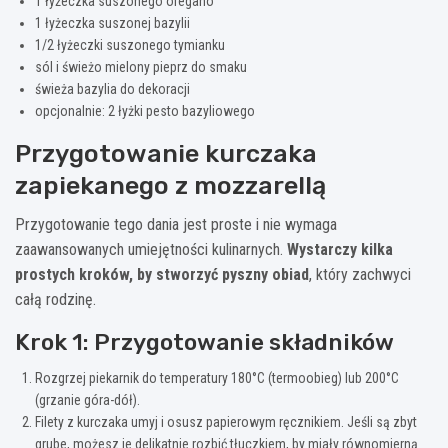
1 łyżeczka suszonego oregano
1 łyżeczka suszonej bazylii
1/2 łyżeczki suszonego tymianku
sól i świeżo mielony pieprz do smaku
świeża bazylia do dekoracji
opcjonalnie: 2 łyżki pesto bazyliowego
Przygotowanie kurczaka
zapiekanego z mozzarellą
Przygotowanie tego dania jest proste i nie wymaga
zaawansowanych umiejętności kulinarnych.
Wystarczy kilka
prostych kroków, by stworzyć pyszny obiad
, który zachwyci
całą rodzinę.
Krok 1: Przygotowanie składników
Rozgrzej piekarnik do temperatury 180°C (termoobieg) lub 200°C
(grzanie góra-dół).
Filety z kurczaka umyj i osusz papierowym ręcznikiem. Jeśli są zbyt
grube, możesz je delikatnie rozbić tłuczkiem, by miały równomierną