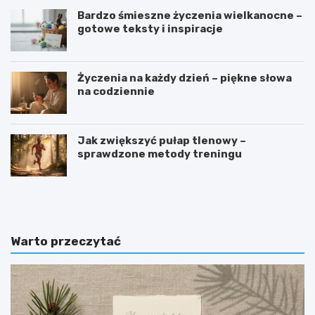
Bardzo śmieszne życzenia wielkanocne –
gotowe teksty i inspiracje
Życzenia na każdy dzień – piękne słowa
na codziennie
Jak zwiększyć pułap tlenowy –
sprawdzone metody treningu
J
D
a
l
k
a
w
k
y
o
Warto przeczytać
b
g
r
o
a
m
ć
o
s
n
p
i