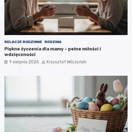
y
b
o
r
e
m
?
RELACJE RODZINNE
RODZINA
Piękne życzenia dla mamy – pełne miłości i
wdzięczności
9 sierpnia 2026
Krzysztof Wilczyński