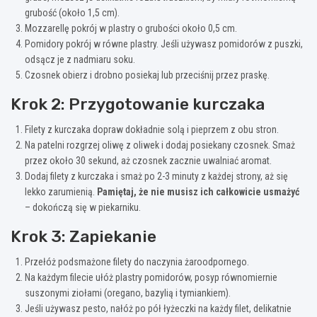
grubość (około 1,5 cm).
Mozzarellę pokrój w plastry o grubości około 0,5 cm.
Pomidory pokrój w równe plastry. Jeśli używasz pomidorów z puszki,
odsącz je z nadmiaru soku.
Czosnek obierz i drobno posiekaj lub przeciśnij przez praskę.
Krok 2: Przygotowanie kurczaka
Filety z kurczaka dopraw dokładnie solą i pieprzem z obu stron.
Na patelni rozgrzej oliwę z oliwek i dodaj posiekany czosnek. Smaż
przez około 30 sekund, aż czosnek zacznie uwalniać aromat.
Dodaj filety z kurczaka i smaż po 2-3 minuty z każdej strony, aż się
lekko zarumienią.
Pamiętaj, że nie musisz ich całkowicie usmażyć
– dokończą się w piekarniku.
Krok 3: Zapiekanie
Przełóż podsmażone filety do naczynia żaroodpornego.
Na każdym filecie ułóż plastry pomidorów, posyp równomiernie
suszonymi ziołami (oregano, bazylią i tymiankiem).
Jeśli używasz pesto, nałóż po pół łyżeczki na każdy filet, delikatnie