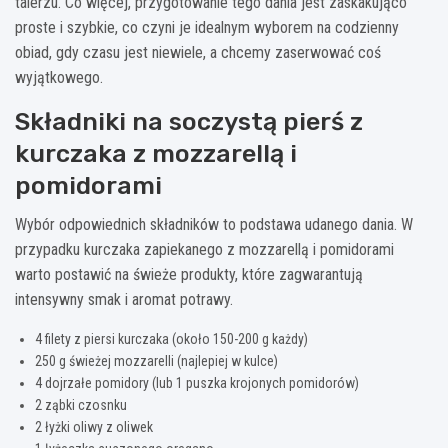
talerzu. Co więcej, przygotowanie tego dania jest zaskakująco
proste i szybkie, co czyni je idealnym wyborem na codzienny
obiad, gdy czasu jest niewiele, a chcemy zaserwować coś
wyjątkowego.
Składniki na soczystą pierś z
kurczaka z mozzarellą i
pomidorami
Wybór odpowiednich składników to podstawa udanego dania. W
przypadku kurczaka zapiekanego z mozzarellą i pomidorami
warto postawić na świeże produkty, które zagwarantują
intensywny smak i aromat potrawy.
4 filety z piersi kurczaka (około 150-200 g każdy)
250 g świeżej mozzarelli (najlepiej w kulce)
4 dojrzałe pomidory (lub 1 puszka krojonych pomidorów)
2 ząbki czosnku
2 łyżki oliwy z oliwek