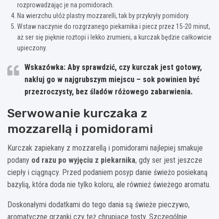
rozprowadzając je na pomidorach.
Na wierzchu ułóż plastry mozzarelli, tak by przykryły pomidory.
Wstaw naczynie do rozgrzanego piekarnika i piecz przez 15-20 minut,
aż ser się pięknie roztopi i lekko zrumieni, a kurczak będzie całkowicie
upieczony.
Wskazówka:
Aby sprawdzić, czy kurczak jest gotowy,
nakłuj go w najgrubszym miejscu – sok powinien być
przezroczysty, bez śladów różowego zabarwienia.
Serwowanie kurczaka z
mozzarellą i pomidorami
Kurczak zapiekany z mozzarellą i pomidorami najlepiej smakuje
podany
od razu po wyjęciu z piekarnika
, gdy ser jest jeszcze
ciepły i ciągnący. Przed podaniem posyp danie świeżo posiekaną
bazylią, która doda nie tylko koloru, ale również świeżego aromatu.
Doskonałymi dodatkami do tego dania są świeże pieczywo,
aromatyczne grzanki czy też chrupiące tosty. Szczególnie