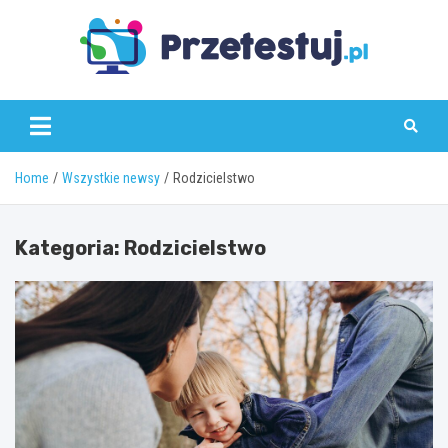
Skip
to
content
przetestuj.pl
Home
Wszystkie newsy
Rodzicielstwo
Kategoria:
Rodzicielstwo