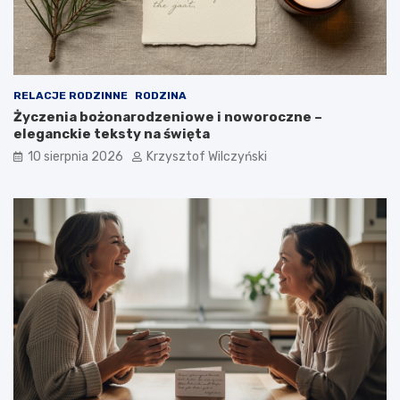
b
o
r
e
m
?
RELACJE RODZINNE
RODZINA
Życzenia bożonarodzeniowe i noworoczne –
eleganckie teksty na święta
10 sierpnia 2026
Krzysztof Wilczyński