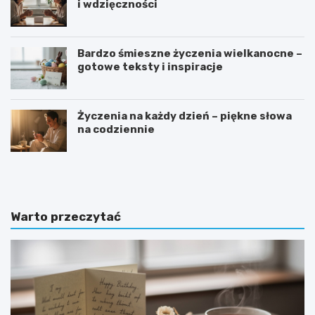
i wdzięczności
Bardzo śmieszne życzenia wielkanocne –
gotowe teksty i inspiracje
Życzenia na każdy dzień – piękne słowa
na codziennie
J
D
a
l
k
a
w
k
y
o
Warto przeczytać
b
g
r
o
a
m
ć
o
s
n
p
i
r
t
z
o