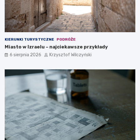
y
b
o
r
e
m
?
KIERUNKI TURYSTYCZNE
PODRÓŻE
Miasto w Izraelu – najciekawsze przykłady
6 sierpnia 2026
Krzysztof Wilczyński