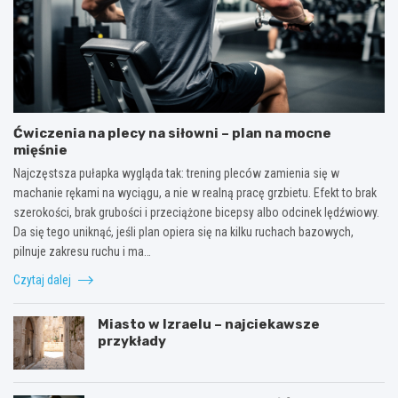
Ćwiczenia na plecy na siłowni – plan na mocne
mięśnie
Najczęstsza pułapka wygląda tak: trening pleców zamienia się w
machanie rękami na wyciągu, a nie w realną pracę grzbietu. Efekt to brak
szerokości, brak grubości i przeciążone bicepsy albo odcinek lędźwiowy.
Da się tego uniknąć, jeśli plan opiera się na kilku ruchach bazowych,
pilnuje zakresu ruchu i ma…
Czytaj dalej
Miasto w Izraelu – najciekawsze
przykłady