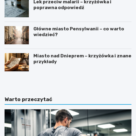
Lek przeciw malarii – krzyżówka i
poprawna odpowiedź
Główne miasto Pensylwanii – co warto
wiedzieć?
Miasto nad Dnieprem – krzyżówka i znane
przykłady
J
D
a
l
k
a
w
k
y
o
Warto przeczytać
b
g
r
o
a
m
ć
o
s
n
p
i
r
t