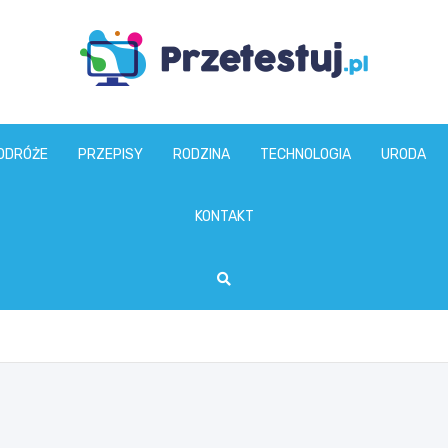
przetestuj.pl
ODRÓŻE
PRZEPISY
RODZINA
TECHNOLOGIA
URODA
KONTAKT