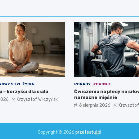
ROWY STYL ŻYCIA
PORADY
ZDROWIE
 – korzyści dla ciała
Ćwiczenia na plecy na siło
na mocne mięśnie
 2026
Krzysztof Wilczyński
6 sierpnia 2026
Krzysztof
Copyright © 2026
przetestuj.pl