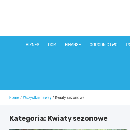
Skip
to
content
BIZNES
DOM
FINANSE
OGRODNICTWO
P
Home
Wszystkie newsy
Kwiaty sezonowe
Kategoria:
Kwiaty sezonowe