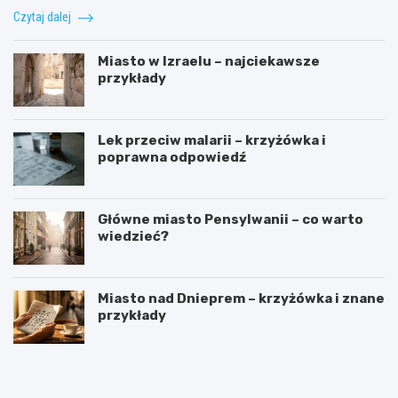
Czytaj dalej
Miasto w Izraelu – najciekawsze
przykłady
Lek przeciw malarii – krzyżówka i
poprawna odpowiedź
Główne miasto Pensylwanii – co warto
wiedzieć?
Miasto nad Dnieprem – krzyżówka i znane
przykłady
J
D
a
l
k
a
w
k