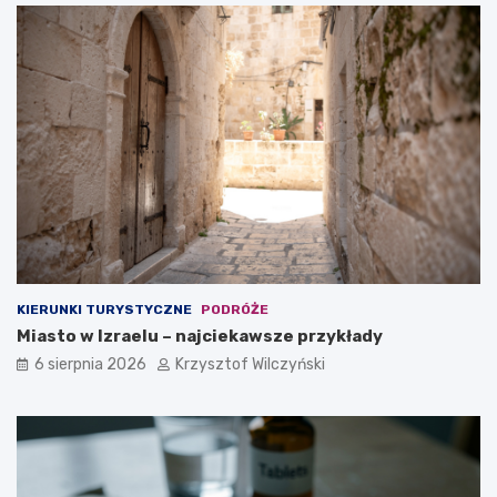
o
d
f
e
i
a
r
l
m
n
y
y
?
m
w
y
b
o
r
e
m
?
KIERUNKI TURYSTYCZNE
PODRÓŻE
Miasto w Izraelu – najciekawsze przykłady
6 sierpnia 2026
Krzysztof Wilczyński