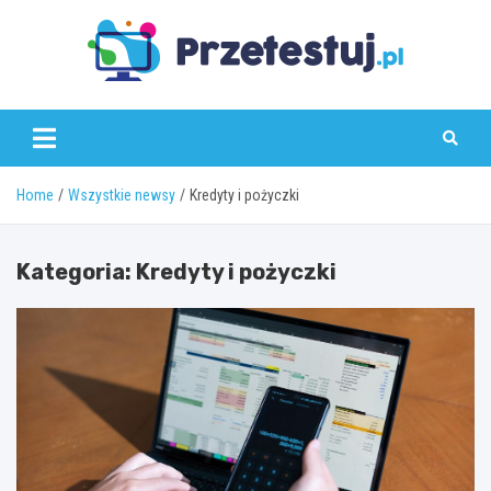
Skip
to
content
przetestuj.pl
Home
Wszystkie newsy
Kredyty i pożyczki
Kategoria:
Kredyty i pożyczki