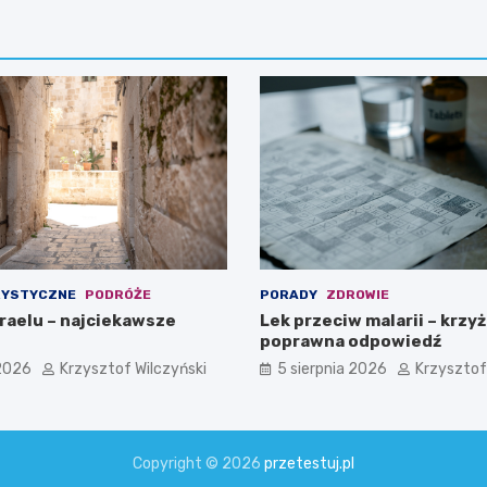
RYSTYCZNE
PODRÓŻE
PORADY
ZDROWIE
zraelu – najciekawsze
Lek przeciw malarii – krzy
poprawna odpowiedź
 2026
Krzysztof Wilczyński
5 sierpnia 2026
Krzysztof
Copyright © 2026
przetestuj.pl