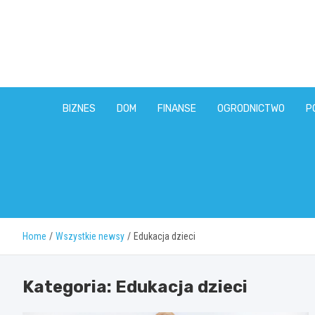
Skip
to
content
BIZNES
DOM
FINANSE
OGRODNICTWO
P
Home
Wszystkie newsy
Edukacja dzieci
Kategoria:
Edukacja dzieci