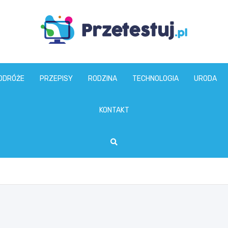
przetestuj.pl
ODRÓŻE
PRZEPISY
RODZINA
TECHNOLOGIA
URODA
KONTAKT