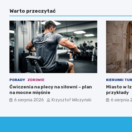
Warto przeczytać
PORADY
ZDROWIE
KIERUNKI TU
Ćwiczenia na plecy na siłowni – plan
Miasto w I
na mocne mięśnie
przykłady
6 sierpnia 2026
Krzysztof Wilczyński
6 sierpnia