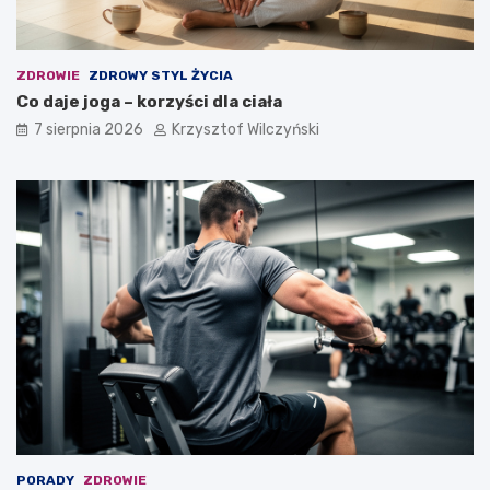
o
r
e
m
ZDROWIE
ZDROWY STYL ŻYCIA
?
Co daje joga – korzyści dla ciała
7 sierpnia 2026
Krzysztof Wilczyński
PORADY
ZDROWIE