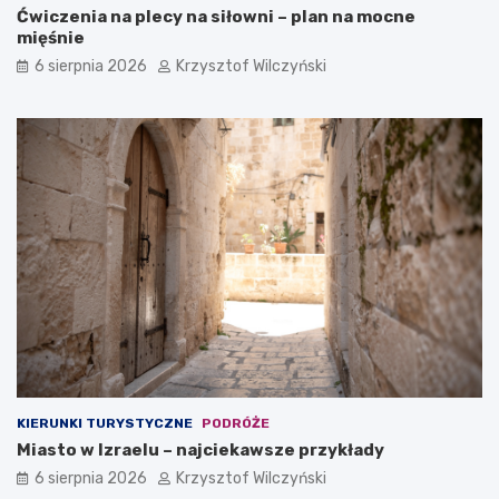
Ćwiczenia na plecy na siłowni – plan na mocne
mięśnie
6 sierpnia 2026
Krzysztof Wilczyński
KIERUNKI TURYSTYCZNE
PODRÓŻE
Miasto w Izraelu – najciekawsze przykłady
6 sierpnia 2026
Krzysztof Wilczyński