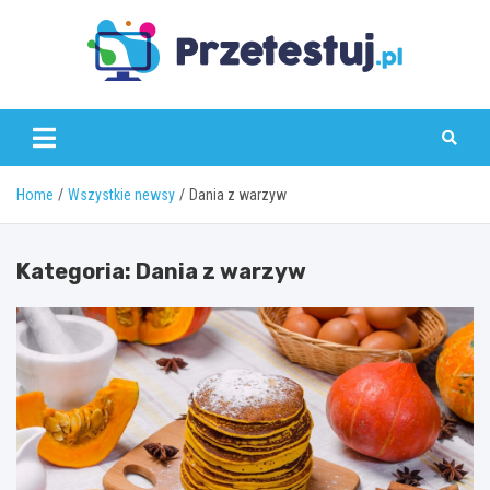
Skip
to
content
przetestuj.pl
Home
Wszystkie newsy
Dania z warzyw
Kategoria:
Dania z warzyw