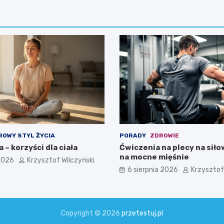
ROWY STYL ŻYCIA
PORADY
ZDROWIE
 – korzyści dla ciała
Ćwiczenia na plecy na siło
na mocne mięśnie
 2026
Krzysztof Wilczyński
6 sierpnia 2026
Krzysztof
Copyright © 2026
przetestuj.pl