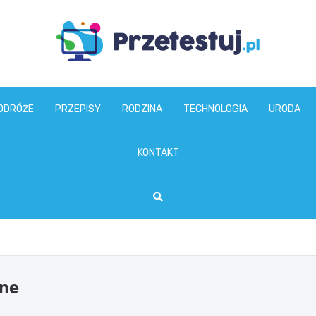
przetestuj.pl
ODRÓŻE
PRZEPISY
RODZINA
TECHNOLOGIA
URODA
KONTAKT
zne