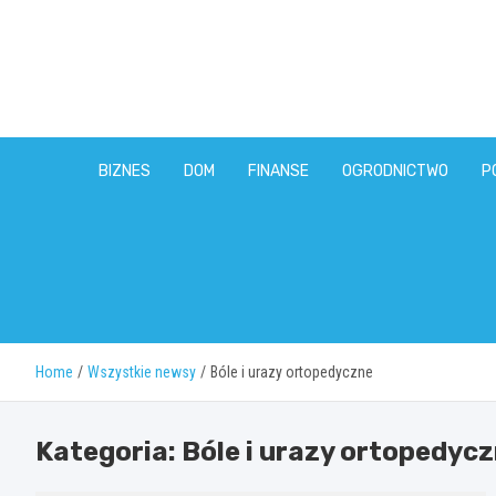
Skip
to
content
BIZNES
DOM
FINANSE
OGRODNICTWO
P
Home
Wszystkie newsy
Bóle i urazy ortopedyczne
Kategoria:
Bóle i urazy ortopedyc